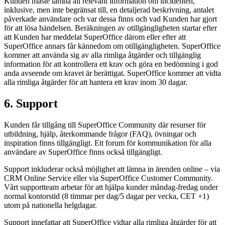
Kunden måste lämna all relevant information om incidenten,
inklusive, men inte begränsat till, en detaljerad beskrivning, antalet
påverkade användare och var dessa finns och vad Kunden har gjort
för att lösa händelsen. Beräkningen av otillgängligheten startar efter
att Kunden har meddelat SuperOffice därom eller efter att
SuperOffice annars får kännedom om otillgängligheten. SuperOffice
kommer att använda sig av alla rimliga åtgärder och tillgänglig
information för att kontrollera ett krav och göra en bedömning i god
anda avseende om kravet är berättigat. SuperOffice kommer att vidta
alla rimliga åtgärder för att hantera ett krav inom 30 dagar.
6. Support
Kunden får tillgång till SuperOffice Community där resurser för
utbildning, hjälp, återkommande frågor (FAQ), övningar och
inspiration finns tillgängligt. Ett forum för kommunikation för alla
användare av SuperOffice finns också tillgängligt.
Support inkluderar också möjlighet att lämna in ärenden online – via
CRM Online Service eller via SuperOffice Customer Community.
Vårt supportteam arbetar för att hjälpa kunder måndag-fredag under
normal kontorstid (8 timmar per dag/5 dagar per vecka, CET +1)
utom på nationella helgdagar.
Support innefattar att SuperOffice vidtar alla rimliga åtgärder för att