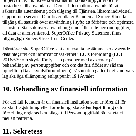
SuperOffice, inklusive korrekt namn, kontaktuppgifter och e-
postadress till användarna. Denna information används för att
säkerställa autentisering och tillgång till Tjänsten, liksom individuell
support och service. Därutöver tillåter Kunden att SuperOffice får
tillgång till statistik över användning i syfte att förbättra och optimera
Tjänsten. Statistik över användning innehåller inte personuppgifter,
all data är anonymiserad. SuperOffice Privacy Statement finns
tillgänglig i SuperOffice Trust Center.
Därutöver ska SuperOffice iaktta relevanta bestämmelser avseende
dataintegritet och informationssäkerhet i EU:s förordning (EU)
2016/679 om skydd för fysiska personer med avseende på
behandling av personuppgifter och om det fria flödet av sådana
uppgifter (Dataskyddsförordningen), såsom den gäller i det land vars
lag ska äga tillämpning enligt punkt 19 i Avtalet.
10. Behandling av finansiell information
För det fall Kunden är en finansiell institution som är föremål för
särskild lagstiftning eller förordning, ska sådan lagstiftning och
förordning regleras i en bilaga till Personuppgiftsbiträdesavtalet
mellan parterna.
11. Sekretess