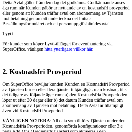
Detta Avtal gäller från den dag det godkänns. Godkännande anses
äga rum när Kunden påbörjar nyttjande av en kostnadsfri provperiod
eller genom att Kunden träffar avtal om abonnemang av Tjänsten
mot betalning genom att underteckna det Initiala
Beställningsformuläret och ett personuppgiftsbiträdesavtal.
Lyyti
För kunder som köper Lyyti-tillägget för eventhantering via
SuperOffice, vänligen
hitta ytterligare villkor här
.
2. Kostnadsfri Provperiod
Om SuperOffice beviljar kunden Kunden en Kostnadsfri Provperiod
av Tjänsten blir en eller flera tjänster tillgängliga, utan kostnad, tills
det tidigare av följande äger rum: a) den Kostnadsfria Provperioden
löper ut efter 30 dagar eller b) det datum Kunden träffar avtal om
abonnemang av Tjänsten mot betalning. Detta Avtal är tillämpligt
även vid Kostnadsfri Provperiod.
VÄNLIGEN NOTERA
: All data som tillförs Tjänsten under den
Kostnadsfria Provperioden, genomförda konfigurationer eller 3:e
parts Add-Ons (Tredjeparts-tjänster) som aktiveras i den