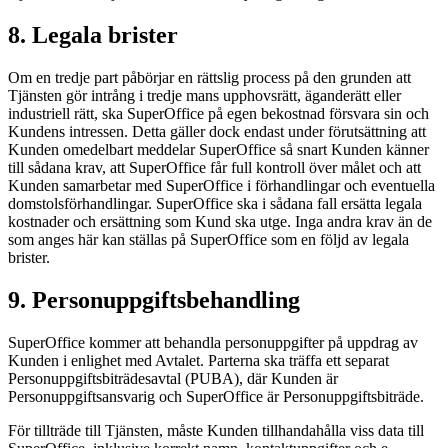
8. Legala brister
Om en tredje part påbörjar en rättslig process på den grunden att
Tjänsten gör intrång i tredje mans upphovsrätt, äganderätt eller
industriell rätt, ska SuperOffice på egen bekostnad försvara sin och
Kundens intressen. Detta gäller dock endast under förutsättning att
Kunden omedelbart meddelar SuperOffice så snart Kunden känner
till sådana krav, att SuperOffice får full kontroll över målet och att
Kunden samarbetar med SuperOffice i förhandlingar och eventuella
domstolsförhandlingar. SuperOffice ska i sådana fall ersätta legala
kostnader och ersättning som Kund ska utge. Inga andra krav än de
som anges här kan ställas på SuperOffice som en följd av legala
brister.
9. Personuppgiftsbehandling
SuperOffice kommer att behandla personuppgifter på uppdrag av
Kunden i enlighet med Avtalet. Parterna ska träffa ett separat
Personuppgiftsbiträdesavtal (PUBA), där Kunden är
Personuppgiftsansvarig och SuperOffice är Personuppgiftsbiträde.
För tillträde till Tjänsten, måste Kunden tillhandahålla viss data till