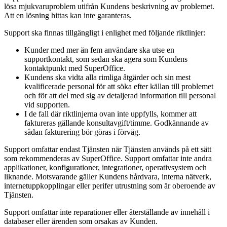
lösa mjukvaruproblem utifrån Kundens beskrivning av problemet.
Att en lösning hittas kan inte garanteras.
Support ska finnas tillgängligt i enlighet med följande riktlinjer:
Kunder med mer än fem användare ska utse en
supportkontakt, som sedan ska agera som Kundens
kontaktpunkt med SuperOffice.
Kundens ska vidta alla rimliga åtgärder och sin mest
kvalificerade personal för att söka efter källan till problemet
och för att del med sig av detaljerad information till personal
vid supporten.
I de fall där riktlinjerna ovan inte uppfylls, kommer att
faktureras gällande konsultavgift/timme. Godkännande av
sådan fakturering bör göras i förväg.
Support omfattar endast Tjänsten när Tjänsten används på ett sätt
som rekommenderas av SuperOffice. Support omfattar inte andra
applikationer, konfigurationer, integrationer, operativsystem och
liknande. Motsvarande gäller Kundens hårdvara, interna nätverk,
internetuppkopplingar eller perifer utrustning som är oberoende av
Tjänsten.
Support omfattar inte reparationer eller återställande av innehåll i
databaser eller ärenden som orsakas av Kunden.