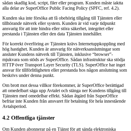
sådan skadlig kod, script, filer eller program. Kunden måste iaktta
alla delar av SuperOffice Public Facing Policy (SPFC, ref. 4.2).
Kunden ska inte försöka att få obehörig tillgång till Tjänsten eller
tillhörande nätverk eller system. Kunden är vid varje tidpunkt
ansvarig för att inte hindra eller störa säkerhet, integritet eller
prestanda i Tjänsten eller den data Tjänsten innehåller.
För korrekt överföring av Tjänsten krävs Internetuppkoppling med
hög hastighet. Kunden är ansvarig för nätverksanslutningar som
ansluter Kundens nätverk till Tjänsten, inklusive “browser”-
mjukvara som stöds av SuperOffice. Sådan infrastruktur ska stödja
HTTP över Transport Layer Security (TLS). SuperOffice har inget
ansvar för tillförlitligheten eller prestanda hos någon anslutning som
beskrivs under denna punkt.
Om brott mot dessa villkor förekommer, är SuperOffice berättigad
att omedelbart säga upp Avtalet och stänga ner Kundens tillgång till
Tjänsten med omedelbar effekt. Sådan åtgärd från SuperOffice
befriar inte Kunden från ansvaret för betalning för hela innestående
Avtalsperiod.
4.2 Offentliga tjänster
Om Kunden abonnerar på en Tjänst för att sända elektroniska