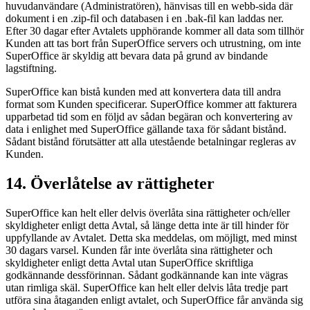
huvudanvändare (Administratören), hänvisas till en webb-sida där
dokument i en .zip-fil och databasen i en .bak-fil kan laddas ner.
Efter 30 dagar efter Avtalets upphörande kommer all data som tillhör
Kunden att tas bort från SuperOffice servers och utrustning, om inte
SuperOffice är skyldig att bevara data på grund av bindande
lagstiftning.
SuperOffice kan bistå kunden med att konvertera data till andra
format som Kunden specificerar. SuperOffice kommer att fakturera
upparbetad tid som en följd av sådan begäran och konvertering av
data i enlighet med SuperOffice gällande taxa för sådant bistånd.
Sådant bistånd förutsätter att alla utestående betalningar regleras av
Kunden.
14. Överlåtelse av rättigheter
SuperOffice kan helt eller delvis överlåta sina rättigheter och/eller
skyldigheter enligt detta Avtal, så länge detta inte är till hinder för
uppfyllande av Avtalet. Detta ska meddelas, om möjligt, med minst
30 dagars varsel. Kunden får inte överlåta sina rättigheter och
skyldigheter enligt detta Avtal utan SuperOffice skriftliga
godkännande dessförinnan. Sådant godkännande kan inte vägras
utan rimliga skäl. SuperOffice kan helt eller delvis låta tredje part
utföra sina åtaganden enligt avtalet, och SuperOffice får använda sig