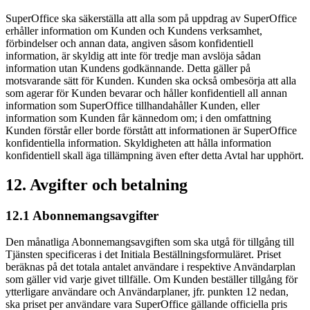
SuperOffice ska säkerställa att alla som på uppdrag av SuperOffice
erhåller information om Kunden och Kundens verksamhet,
förbindelser och annan data, angiven såsom konfidentiell
information, är skyldig att inte för tredje man avslöja sådan
information utan Kundens godkännande. Detta gäller på
motsvarande sätt för Kunden. Kunden ska också ombesörja att alla
som agerar för Kunden bevarar och håller konfidentiell all annan
information som SuperOffice tillhandahåller Kunden, eller
information som Kunden får kännedom om; i den omfattning
Kunden förstår eller borde förstått att informationen är SuperOffice
konfidentiella information. Skyldigheten att hålla information
konfidentiell skall äga tillämpning även efter detta Avtal har upphört.
12. Avgifter och betalning
12.1 Abonnemangsavgifter
Den månatliga Abonnemangsavgiften som ska utgå för tillgång till
Tjänsten specificeras i det Initiala Beställningsformuläret. Priset
beräknas på det totala antalet användare i respektive Användarplan
som gäller vid varje givet tillfälle. Om Kunden beställer tillgång för
ytterligare användare och Användarplaner, jfr. punkten 12 nedan,
ska priset per användare vara SuperOffice gällande officiella pris