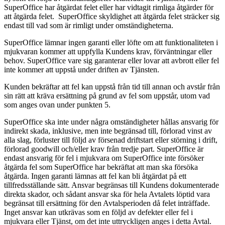
SuperOffice har åtgärdat felet eller har vidtagit rimliga åtgärder för
att åtgärda felet. SuperOffice skyldighet att åtgärda felet sträcker sig
endast till vad som är rimligt under omständigheterna.
SuperOffice lämnar ingen garanti eller löfte om att funktionaliteten i
mjukvaran kommer att uppfylla Kundens krav, förväntningar eller
behov. SuperOffice vare sig garanterar eller lovar att avbrott eller fel
inte kommer att uppstå under driften av Tjänsten.
Kunden bekräftar att fel kan uppstå från tid till annan och avstår från
sin rätt att kräva ersättning på grund av fel som uppstår, utom vad
som anges ovan under punkten 5.
SuperOffice ska inte under några omständigheter hållas ansvarig för
indirekt skada, inklusive, men inte begränsad till, förlorad vinst av
alla slag, förluster till följd av försenad driftstart eller störning i drift,
förlorad goodwill och/eller krav från tredje part. SuperOffice är
endast ansvarig för fel i mjukvara om SuperOffice inte försöker
åtgärda fel som SuperOffice har bekräftat att man ska försöka
åtgärda. Ingen garanti lämnas att fel kan bli åtgärdat på ett
tillfredsställande sätt. Ansvar begränsas till Kundens dokumenterade
direkta skador, och sådant ansvar ska för hela Avtalets löptid vara
begränsat till ersättning för den Avtalsperioden då felet inträffade.
Inget ansvar kan utkrävas som en följd av defekter eller fel i
mjukvara eller Tjänst, om det inte uttryckligen anges i detta Avtal.