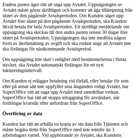
Endera parten äger rätt att säga upp Avtalet. Uppsägningen av
Avtalet måste göras skriftligen och kommer att äga tillämpning från
slutet av den pågående Avtalsperioden. Om Kunden säger upp
Avtalet före slutet på den pågående Avtalsperioden, ska Kunden
likväl betala för hela Avtalsperioden. Ett skriftligt meddelande om
uppsägning ska skickas till den andra parten senast 30 dagar före
slutet på Avtalsperioden. Uppsägningen ska inte medföra någon
form av återbetalning av avgift och ska endast ange att Avtalet inte
ska förlängas för nästkommande Avtalsperiod.
Om uppsägning inte sker i enlighet med bestämmelserna i första
stycket, ska Avtalet automatiskt förlängas för ett nytt
faktureringsintervall.
Om Kunden ej erlägger betalning vid förfall, eller betalar för sent
eller på annat sätt inte uppfyller sina åtaganden enligt Avtalet, har
SuperOffice rätt att saga upp Avtalet med omedelbar verkan.
SuperOffice har rätt att stoppa inloggning för användare, när
fordringar kvarstår efter anfordran från SuperOffice.
Överföring av data
Kunden har rätt att erhålla en kopia av sin data från Tjänsten och
måste begära detta från SuperOffice med inte mindre än 3
arbetsdagars varsel. Vid upphörande av Avtalet, ska Kundens