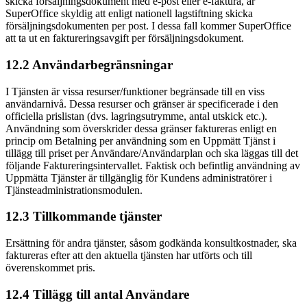
skicka försäljningsdokument med e-post eller e-faktura, är
SuperOffice skyldig att enligt nationell lagstiftning skicka
försäljningsdokumenten per post. I dessa fall kommer SuperOffice
att ta ut en faktureringsavgift per försäljningsdokument.
12.2 Användarbegränsningar
I Tjänsten är vissa resurser/funktioner begränsade till en viss
användarnivå. Dessa resurser och gränser är specificerade i den
officiella prislistan (dvs. lagringsutrymme, antal utskick etc.).
Användning som överskrider dessa gränser faktureras enligt en
princip om Betalning per användning som en Uppmätt Tjänst i
tillägg till priset per Användare/Användarplan och ska läggas till det
följande Faktureringsintervallet. Faktisk och befintlig användning av
Uppmätta Tjänster är tillgänglig för Kundens administratörer i
Tjänsteadministrationsmodulen.
12.3 Tillkommande tjänster
Ersättning för andra tjänster, såsom godkända konsultkostnader, ska
faktureras efter att den aktuella tjänsten har utförts och till
överenskommet pris.
12.4 Tillägg till antal Användare