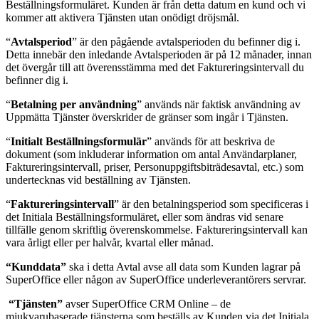
Beställningsformuläret. Kunden är från detta datum en kund och vi
kommer att aktivera Tjänsten utan onödigt dröjsmål.
“
Avtalsperiod
” är den pågående avtalsperioden du befinner dig i.
Detta innebär den inledande Avtalsperioden är på 12 månader, innan
det övergår till att överensstämma med det Faktureringsintervall du
befinner dig i.
“
Betalning per användning
” används när faktisk användning av
Uppmätta Tjänster överskrider de gränser som ingår i Tjänsten.
“
Initialt Beställningsformulär
” används för att beskriva de
dokument (som inkluderar information om antal Användarplaner,
Faktureringsintervall, priser, Personuppgiftsbiträdesavtal, etc.) som
undertecknas vid beställning av Tjänsten.
“
Faktureringsintervall
” är den betalningsperiod som specificeras i
det Initiala Beställningsformuläret, eller som ändras vid senare
tillfälle genom skriftlig överenskommelse. Faktureringsintervall kan
vara årligt eller per halvår, kvartal eller månad.
“Kunddata”
ska i detta Avtal avse all data som Kunden lagrar på
SuperOffice eller någon av SuperOffice underleverantörers servrar.
“Tjänsten”
avser SuperOffice CRM Online – de
mjukvarubaserade tjänsterna som beställs av Kunden via det Initiala