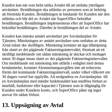
Kunden kan när som helst utöka Avtalet till att omfatta ytterligare
användare. Beställningen ska utfärdas av personen som är behörig
att företräda Kunden. Beställningen är bindande för Kunden när den
utfärdas och blir del av Avtalet när SuperOffice bekräftar
beställningen. Beställningen implementeras efter att SuperOffice har
bekräftat beställningen. Därefter är beställningen del av Avtalet.
Kunden kan minska antalet användare per Användarplan för
Tjänsten. Minskningen av antalet användare som omfattas av detta
Avtal måste ske skriftligen. Minskning kommer att äga tillämpning
från slutet av det pågående Faktureringsintervallet, förutsatt att ett
skriftligt meddelande om sådan minskning är skickat och mottaget
minst 30 dagar innan slutet av det pågående Faktureringsintervallet.
Om meddelande om minskning inte utfärds i enlighet med denna
bestämmelse, kommer Abonnemangsavgiften inte att reduceras
förrän det kommande Faktureringsintervall, under vilket villkoret om
30 dagars varsel har uppfyllts. Att nedgradera en Användarplan till
en Användarplan med mindre funktionalitet kan medföra förlust av
innehåll, funktioner eller kapacitet i Tjänsten som är tillgänglig för
Kunden under Kundens konto, och SuperOffice påtar sig inget
ansvar för sådan förlust.
13. Uppsägning av Avtal