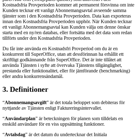
Kostnadsfria Provperioden kommer att permanent försvinna om inte
Kunden tecknar ett vanligt Abonnemangsavtal avseende samma
tjänster som i den Kostnadsfria Provperioden. Data kan exporteras
innan den Kostnadsfria Provperioden upphör. När Kunden tecknar
ett vanligt Abonnemangsavtal kan Kunden välja om denne önskar
starta med en ny/ren databas, eller fortsätta med det data som redan
tillförts under den Kostnadsfria Provperioden.
Du får inte använda en Kostnadsfri Provperiod om du är en
konkurrent till SuperOffice, utan att dessförinnan ha erhållit ett
skriftligt godkännande från SuperOffice. Det är inte tillåtet att
använda Tjänsten i syfte att övervaka Tjänstens tillgänglighet,
prestanda eller funktionalitet, eller för jämförande (benchmarking)
eller andra konkurrensändamål.
3. Definitioner
“
Abonnemangsavgift
” är det totala beloppet som debiteras för
nyttjande av Tjänsten enligt Faktureringsintervallet.
“
Användarplan
” är beteckningen för planen som tilldelats en
enskild användare för en viss uppsättning funktioner.
“
Avtalsdag
” är det datum du undertecknar det Initiala