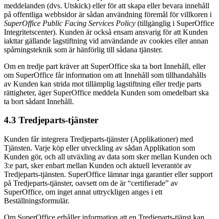
meddelanden (dvs. Utskick) eller för att skapa eller bevara innehåll
på offentliga webbsidor är sådan användning föremål för villkoren i
SuperOffice Public Facing Services Policy
(tillgänglig i SuperOffice
Integritetscenter). Kunden är också ensam ansvarig för att Kunden
iakttar gällande lagstiftning vid användande av cookies eller annan
spårningsteknik som är hänförlig till sådana tjänster.
Om en tredje part kräver att SuperOffice ska ta bort Innehåll, eller
om SuperOffice får information om att Innehåll som tillhandahålls
av Kunden kan strida mot tillämplig lagstiftning eller tredje parts
rättigheter, äger SuperOffice meddela Kunden som omedelbart ska
ta bort sådant Innehåll.
4.3 Tredjeparts-tjänster
Kunden får integrera Tredjeparts-tjänster (Applikationer) med
Tjänsten. Varje köp eller utveckling av sådan Applikation som
Kunden gör, och all utväxling av data som sker mellan Kunden och
3:e part, sker enbart mellan Kunden och aktuell leverantör av
Tredjeparts-tjänsten. SuperOffice lämnar inga garantier eller support
på Tredjeparts-tjänster, oavsett om de är “certifierade” av
SuperOffice, om inget annat uttryckligen anges i ett
Beställningsformulär.
Om SuperOffice erhåller information att en Tredjeparts-tjänst kan