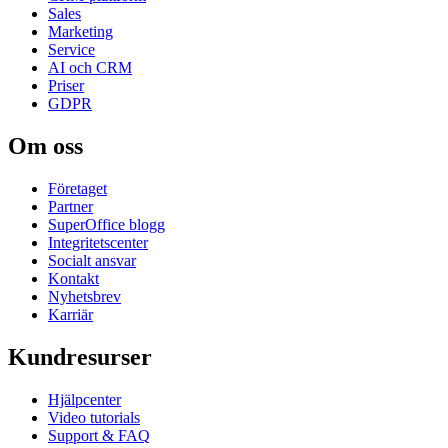
Sales
Marketing
Service
AI och CRM
Priser
GDPR
Om oss
Företaget
Partner
SuperOffice blogg
Integritetscenter
Socialt ansvar
Kontakt
Nyhetsbrev
Karriär
Kundresurser
Hjälpcenter
Video tutorials
Support & FAQ