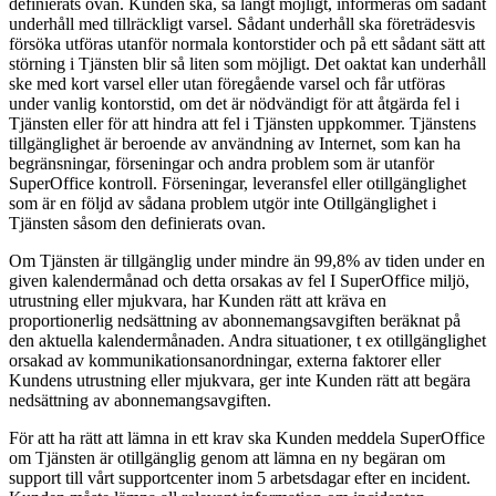
definierats ovan. Kunden ska, så långt möjligt, informeras om sådant
underhåll med tillräckligt varsel. Sådant underhåll ska företrädesvis
försöka utföras utanför normala kontorstider och på ett sådant sätt att
störning i Tjänsten blir så liten som möjligt. Det oaktat kan underhåll
ske med kort varsel eller utan föregående varsel och får utföras
under vanlig kontorstid, om det är nödvändigt för att åtgärda fel i
Tjänsten eller för att hindra att fel i Tjänsten uppkommer. Tjänstens
tillgänglighet är beroende av användning av Internet, som kan ha
begränsningar, förseningar och andra problem som är utanför
SuperOffice kontroll. Förseningar, leveransfel eller otillgänglighet
som är en följd av sådana problem utgör inte Otillgänglighet i
Tjänsten såsom den definierats ovan.
Om Tjänsten är tillgänglig under mindre än 99,8% av tiden under en
given kalendermånad och detta orsakas av fel I SuperOffice miljö,
utrustning eller mjukvara, har Kunden rätt att kräva en
proportionerlig nedsättning av abonnemangsavgiften beräknat på
den aktuella kalendermånaden. Andra situationer, t ex otillgänglighet
orsakad av kommunikationsanordningar, externa faktorer eller
Kundens utrustning eller mjukvara, ger inte Kunden rätt att begära
nedsättning av abonnemangsavgiften.
För att ha rätt att lämna in ett krav ska Kunden meddela SuperOffice
om Tjänsten är otillgänglig genom att lämna en ny begäran om
support till vårt supportcenter inom 5 arbetsdagar efter en incident.