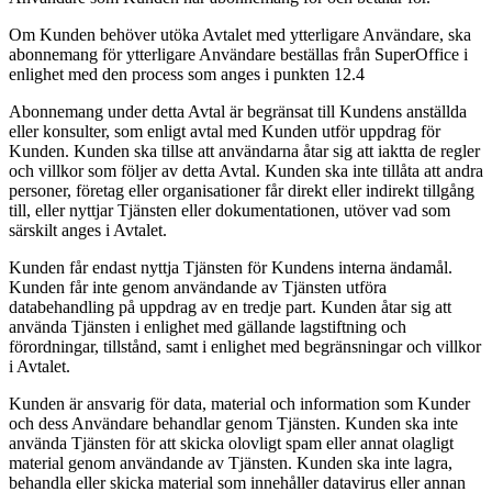
Om Kunden behöver utöka Avtalet med ytterligare Användare, ska
abonnemang för ytterligare Användare beställas från SuperOffice i
enlighet med den process som anges i punkten 12.4
Abonnemang under detta Avtal är begränsat till Kundens anställda
eller konsulter, som enligt avtal med Kunden utför uppdrag för
Kunden. Kunden ska tillse att användarna åtar sig att iaktta de regler
och villkor som följer av detta Avtal. Kunden ska inte tillåta att andra
personer, företag eller organisationer får direkt eller indirekt tillgång
till, eller nyttjar Tjänsten eller dokumentationen, utöver vad som
särskilt anges i Avtalet.
Kunden får endast nyttja Tjänsten för Kundens interna ändamål.
Kunden får inte genom användande av Tjänsten utföra
databehandling på uppdrag av en tredje part. Kunden åtar sig att
använda Tjänsten i enlighet med gällande lagstiftning och
förordningar, tillstånd, samt i enlighet med begränsningar och villkor
i Avtalet.
Kunden är ansvarig för data, material och information som Kunder
och dess Användare behandlar genom Tjänsten. Kunden ska inte
använda Tjänsten för att skicka olovligt spam eller annat olagligt
material genom användande av Tjänsten. Kunden ska inte lagra,
behandla eller skicka material som innehåller datavirus eller annan