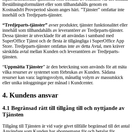
Beställningsformuläret eller som tillhandahålls genom en
Kostnadsfri Provperiod såsom anges häri. ”Tjänster” omfattar inte
innehåll och Tredjeparts-tjänster.
“Tredjeparts-tjänster”
avser produkter, tjänster funktionalitet eller
innehåll som tillhandahålls av leverantörer av Tredjeparts-tjänster.
Dessa tjänster är utvecklade för att användas i samband med
SuperOffice Tjänst och de flesta är tillgängliga i SuperOffice App
Store. Tredjeparts-tjänster omfattas inte av detta Avtal, men kräver
särskilda avtal mellan Kunden och leverantören av Tredjeparts-
tjänsten.
“
Uppmätta Tjänster
” är den beteckning som används för att mäta
vilka resurser av systemet som förbrukas av Kunden. Sådana
resurser kan vara: lagringsvolym, månatlig volym av massutskick
eller unika inloggningar per månad i Kundcenter.
4. Kundens ansvar
4.1 Begränsad rätt till tillgång till och nyttjande av
Tjänsten
Tillgång till Tjänsten är vid varje givet tillfälle begränsad till det antal
Användare som Kunden har abonnemang för och betalar för.