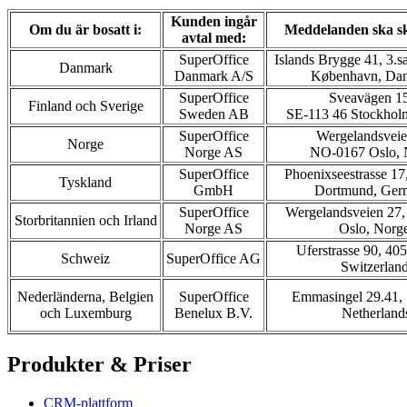
Kunden ingår
Om du är bosatt i:
Meddelanden ska ski
avtal med:
SuperOffice
Islands Brygge 41, 3.
Danmark
Danmark A/S
København, Da
SuperOffice
Sveavägen 1
Finland och Sverige
Sweden AB
SE-113 46 Stockholm
SuperOffice
Wergelandsveie
Norge
Norge AS
NO-0167 Oslo, 
SuperOffice
Phoenixseestrasse 1
Tyskland
GmbH
Dortmund, Ger
SuperOffice
Wergelandsveien 27
Storbritannien och Irland
Norge AS
Oslo, Norg
Uferstrasse 90, 405
Schweiz
SuperOffice AG
Switzerlan
Nederländerna, Belgien
SuperOffice
Emmasingel 29.41,
och Luxemburg
Benelux B.V.
Netherland
Produkter & Priser
CRM-plattform