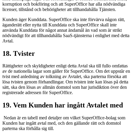
korruption och bokföring och att SuperOffice har alla nödvändiga
licenser, tillstånd och behörigheter att tillhandahålla Tjänsten.
Kunden äger Kunddata. SuperOffice ska inte förvärva någon rätt,
äganderätt eller nytta till Kunddata och SuperOffice skall inte
använda Kunddata för något annat ändamål än vad som är strikt
nödvändigt för att tillhandahålla SaaS-tjänsterna i enlighet med detta
Avtal.
18. Tvister
Rättigheter och skyldigheter enligt detta Avtal ska till fullo omfattas
av de nationella lagar som gäller för SuperOffice. Om det uppstår en
tvist med anledning av tolkning av Avtalet, ska parterna försöka att
lösa tvisten genom förhandlingar. Om tvisten inte kan lösas på detta
sätt, ska den lösas av allmän domstol som har jurisdiktion över den
registrerade adressen för SuperOffice.
19. Vem Kunden har ingått Avtalet med
Nedan är en tabell med detaljer om vilket SuperOffice-bolag som
Kunden har ingått avtal med, och den gällande rätt och domstol
parterna ska förhålla sig till.