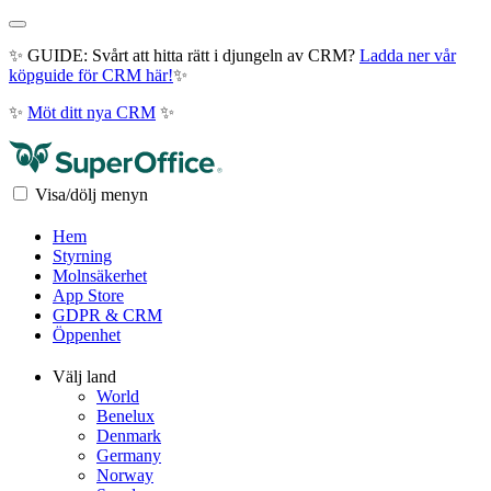
✨ GUIDE: Svårt att hitta rätt i djungeln av CRM?
Ladda ner vår
köpguide för CRM här!
✨
✨
Möt ditt nya CRM
✨
Visa/dölj menyn
Hem
Styrning
Molnsäkerhet
App Store
GDPR & CRM
Öppenhet
Välj land
World
Benelux
Denmark
Germany
Norway