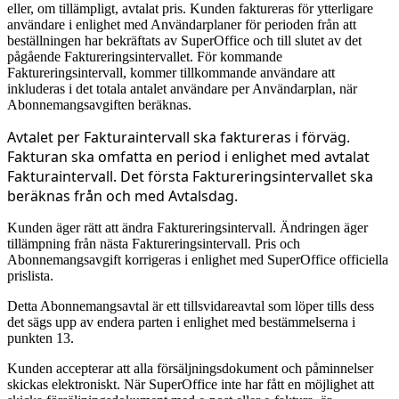
eller, om tillämpligt, avtalat pris. Kunden faktureras för ytterligare
användare i enlighet med Användarplaner för perioden från att
beställningen har bekräftats av SuperOffice och till slutet av det
pågående Faktureringsintervallet. För kommande
Faktureringsintervall, kommer tillkommande användare att
inkluderas i det totala antalet användare per Användarplan, när
Abonnemangsavgiften beräknas.
Avtalet per Fakturaintervall ska faktureras i förväg.
Fakturan ska omfatta en period i enlighet med avtalat
Fakturaintervall.
Det första Faktureringsintervallet ska
beräknas från och med Avtalsdag.
Kunden äger rätt att ändra Faktureringsintervall. Ändringen äger
tillämpning från nästa Faktureringsintervall. Pris och
Abonnemangsavgift korrigeras i enlighet med SuperOffice officiella
prislista.
Detta Abonnemangsavtal är ett tillsvidareavtal som löper tills dess
det sägs upp av endera parten i enlighet med bestämmelserna i
punkten 13.
Kunden accepterar att alla försäljningsdokument och påminnelser
skickas elektroniskt. När SuperOffice inte har fått en möjlighet att