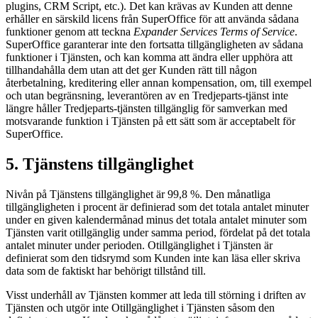
plugins, CRM Script, etc.). Det kan krävas av Kunden att denne
erhåller en särskild licens från SuperOffice för att använda sådana
funktioner genom att teckna
Expander Services Terms of Service
.
SuperOffice garanterar inte den fortsatta tillgängligheten av sådana
funktioner i Tjänsten, och kan komma att ändra eller upphöra att
tillhandahålla dem utan att det ger Kunden rätt till någon
återbetalning, kreditering eller annan kompensation, om, till exempel
och utan begränsning, leverantören av en Tredjeparts-tjänst inte
längre håller Tredjeparts-tjänsten tillgänglig för samverkan med
motsvarande funktion i Tjänsten på ett sätt som är acceptabelt för
SuperOffice.
5. Tjänstens tillgänglighet
Nivån på Tjänstens tillgänglighet är 99,8 %. Den månatliga
tillgängligheten i procent är definierad som det totala antalet minuter
under en given kalendermånad minus det totala antalet minuter som
Tjänsten varit otillgänglig under samma period, fördelat på det totala
antalet minuter under perioden. Otillgänglighet i Tjänsten är
definierat som den tidsrymd som Kunden inte kan läsa eller skriva
data som de faktiskt har behörigt tillstånd till.
Visst underhåll av Tjänsten kommer att leda till störning i driften av
Tjänsten och utgör inte Otillgänglighet i Tjänsten såsom den