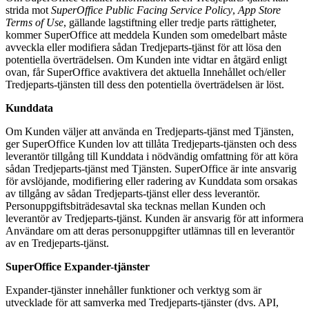
strida mot
SuperOffice Public Facing Service Policy
,
App Store
Terms of Use
, gällande lagstiftning eller tredje parts rättigheter,
kommer SuperOffice att meddela Kunden som omedelbart måste
avveckla eller modifiera sådan Tredjeparts-tjänst för att lösa den
potentiella överträdelsen. Om Kunden inte vidtar en åtgärd enligt
ovan, får SuperOffice avaktivera det aktuella Innehållet och/eller
Tredjeparts-tjänsten till dess den potentiella överträdelsen är löst.
Kunddata
Om Kunden väljer att använda en Tredjeparts-tjänst med Tjänsten,
ger SuperOffice Kunden lov att tillåta Tredjeparts-tjänsten och dess
leverantör tillgång till Kunddata i nödvändig omfattning för att köra
sådan Tredjeparts-tjänst med Tjänsten. SuperOffice är inte ansvarig
för avslöjande, modifiering eller radering av Kunddata som orsakas
av tillgång av sådan Tredjeparts-tjänst eller dess leverantör.
Personuppgiftsbiträdesavtal ska tecknas mellan Kunden och
leverantör av Tredjeparts-tjänst. Kunden är ansvarig för att informera
Användare om att deras personuppgifter utlämnas till en leverantör
av en Tredjeparts-tjänst.
SuperOffice Expander-tjänster
Expander-tjänster innehåller funktioner och verktyg som är
utvecklade för att samverka med Tredjeparts-tjänster (dvs. API,