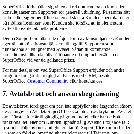
SuperOffice förbehåller sig rätten att rekommendera en kurs eller
konsulttjänster om Supporten rör generell utbildning. På samma sätt
förbehåller sig SuperOffice rätten att skicka Kunden specifikationer
på möjliga lösningar, som Kunden ska försöka att implementera i
syfte att lösa det aktuella problemet.
Denna Support omfattar inte någon form av konsulttjänster. Kunden
äger rätt att köpa konsulttjänster i tillägg till Supporten som
tillhandahålls i enlighet med Avtalet. Sådan tillkommande
konsulttjänst tillhandahålls på löpande räkning och ersätts med
SuperOffice vid var tid gällande priser.
För mer detaljer om vad SuperOffice Support erbjuder och andra
program som gör det möjligt att lyckas med CRM, besök
SuperOffice
Customer Community
eller kontakta oss.
7. Avtalsbrott och ansvarsbegränsning
Ett avtalsbrott föreligger om part inte uppfyller sina åtaganden såsom
dessa angivits i Avtalet. SuperOffice ska inte anses bryta mot Avtalet
om Tjänsten inte är tillgänglig på grund av fel, eller har nedsatt
funktionalitet, eller om Kunden uppnår dålig svarstid i följande fall:
i) som en följd av omständigheter utanför SuperOffice kontroll, eller
ii) som en följd av omständigheter relaterade till Tjänsten, om