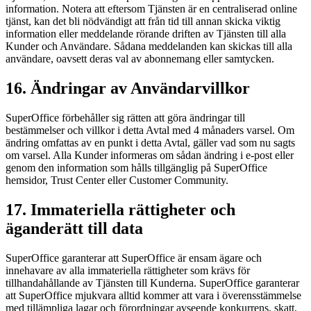
information. Notera att eftersom Tjänsten är en centraliserad online
tjänst, kan det bli nödvändigt att från tid till annan skicka viktig
information eller meddelande rörande driften av Tjänsten till alla
Kunder och Användare. Sådana meddelanden kan skickas till alla
användare, oavsett deras val av abonnemang eller samtycken.
16. Ändringar av Användarvillkor
SuperOffice förbehåller sig rätten att göra ändringar till
bestämmelser och villkor i detta Avtal med 4 månaders varsel. Om
ändring omfattas av en punkt i detta Avtal, gäller vad som nu sagts
om varsel. Alla Kunder informeras om sådan ändring i e-post eller
genom den information som hålls tillgänglig på SuperOffice
hemsidor, Trust Center eller Customer Community.
17. Immateriella rättigheter och
äganderätt till data
SuperOffice garanterar att SuperOffice är ensam ägare och
innehavare av alla immateriella rättigheter som krävs för
tillhandahållande av Tjänsten till Kunderna. SuperOffice garanterar
att SuperOffice mjukvara alltid kommer att vara i överensstämmelse
med tillämpliga lagar och förordningar avseende konkurrens, skatt,