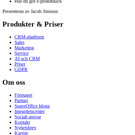
Hur du gör e-postutskick
Presenteras av Jacob Jönsson
Produkter & Priser
CRM-plattform
Sales
Marketing
Service
AI och CRM
Priser
GDPR
Om oss
Företaget
Partner
SuperOffice blogg
Integritetscenter
Socialt ansvar
Kontakt
Nyhetsbrev
Karriär