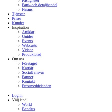
Fastigheter
Parti- och detaljhandel
Finans
Tjänster
Priser
Kunder
Inspiration
Artiklar
Guider
Events
Webcasts
Videor
Produktblad
Om oss
Företaget
Karriär
Socialt ansvar
Partner
Kontakt
Pressmeddelanden
Log in
Välj land
World
Benelux