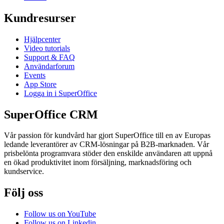
Kundresurser
Hjälpcenter
Video tutorials
Support & FAQ
Användarforum
Events
App Store
Logga in i SuperOffice
SuperOffice CRM
Vår passion för kundvård har gjort SuperOffice till en av Europas
ledande leverantörer av CRM-lösningar på B2B-marknaden. Vår
prisbelönta programvara stöder den enskilde användaren att uppnå
en ökad produktivitet inom försäljning, marknadsföring och
kundservice.
Följ oss
Follow us on YouTube
Follow us on Linkedin