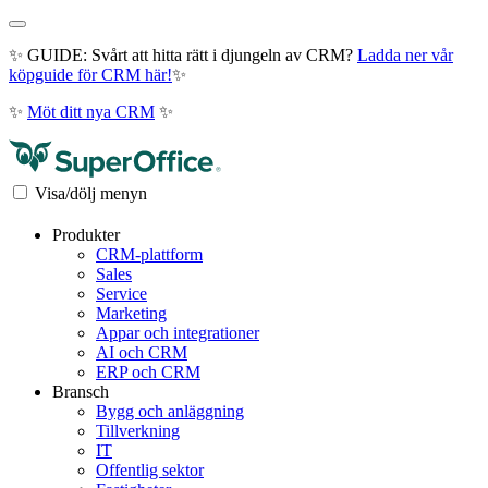
✨ GUIDE: Svårt att hitta rätt i djungeln av CRM?
Ladda ner vår
köpguide för CRM här!
✨
✨
Möt ditt nya CRM
✨
Visa/dölj menyn
Produkter
CRM-plattform
Sales
Service
Marketing
Appar och integrationer
AI och CRM
ERP och CRM
Bransch
Bygg och anläggning
Tillverkning
IT
Offentlig sektor