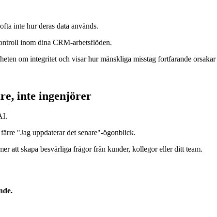
ofta inte hur deras data används.
 kontroll inom dina CRM-arbetsflöden.
ten om integritet och visar hur mänskliga misstag fortfarande orsakar
e, inte ingenjörer
AI.
 färre "Jag uppdaterar det senare"-ögonblick.
r att skapa besvärliga frågor från kunder, kollegor eller ditt team.
nde.