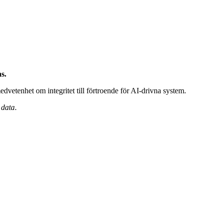
s.
edvetenhet om integritet till förtroende för AI-drivna system.
 data
.