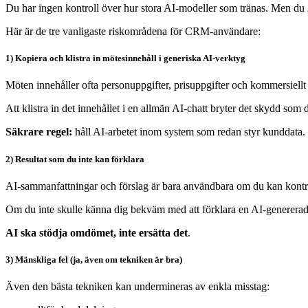
Du har ingen kontroll över hur stora AI-modeller som tränas. Men du
Här är de tre vanligaste riskområdena för CRM-användare:
1) Kopiera och klistra in mötesinnehåll i generiska AI-verktyg
Möten innehåller ofta personuppgifter, prisuppgifter och kommersiellt
Att klistra in det innehållet i en allmän AI-chatt bryter det skydd som
Säkrare regel:
håll AI-arbetet inom system som redan styr kunddata.
2) Resultat som du inte kan förklara
AI-sammanfattningar och förslag är bara användbara om du kan kontrol
Om du inte skulle känna dig bekväm med att förklara en AI-genererad a
AI ska stödja omdömet, inte ersätta det
.
3) Mänskliga fel (ja, även om tekniken är bra)
Även den bästa tekniken kan undermineras av enkla misstag: