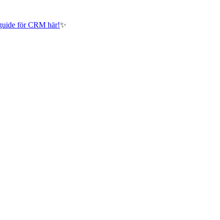
guide för CRM här!
✨