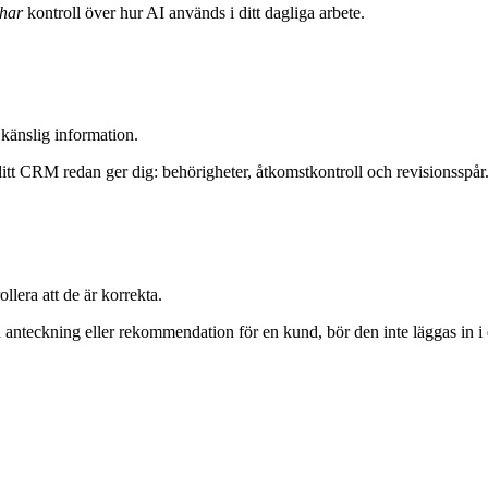
har
kontroll över hur AI används i ditt dagliga arbete.
 känslig information.
 ditt CRM redan ger dig: behörigheter, åtkomstkontroll och revisionsspår
lera att de är korrekta.
nteckning eller rekommendation för en kund, bör den inte läggas in i d