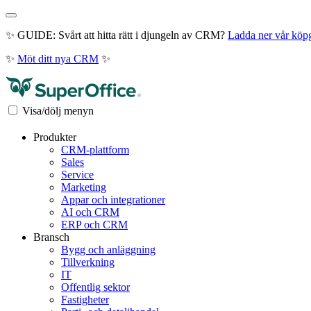
✨ GUIDE: Svårt att hitta rätt i djungeln av CRM?
Ladda ner vår köp
✨
Möt ditt nya CRM
✨
Visa/dölj menyn
Produkter
CRM-plattform
Sales
Service
Marketing
Appar och integrationer
AI och CRM
ERP och CRM
Bransch
Bygg och anläggning
Tillverkning
IT
Offentlig sektor
Fastigheter