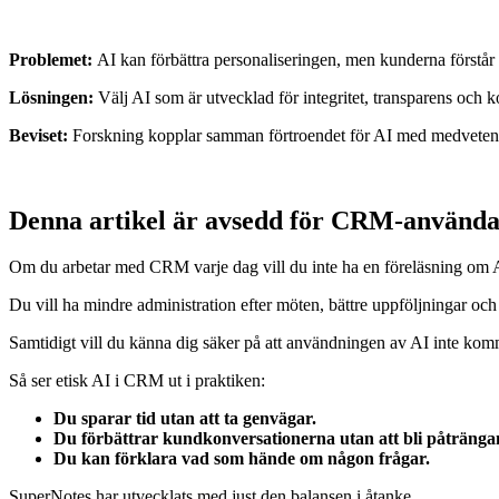
Problemet:
AI kan förbättra personaliseringen, men kunderna förstår 
Lösningen:
Välj AI som är utvecklad för integritet, transparens och
Beviset:
Forskning kopplar samman förtroendet för AI med medvetenhe
Denna artikel är avsedd för CRM-användar
Om du arbetar med CRM varje dag vill du inte ha en föreläsning om 
Du vill ha mindre administration efter möten, bättre uppföljningar och
Samtidigt vill du känna dig säker på att användningen av AI inte komme
Så ser etisk AI i CRM ut i praktiken:
Du sparar tid utan att ta genvägar.
Du förbättrar kundkonversationerna utan att bli påtränga
Du kan förklara vad som hände om någon frågar.
SuperNotes har utvecklats med just den balansen i åtanke.