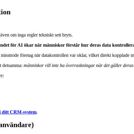
tion
även om inga regler tekniskt sett bryts.
endet för AI ökar när människor förstår hur deras data kontrollera
 misstrode företag när datakontrollen var oklar, vilket direkt kopplade m
et detsamma:
människor vill inte ha överraskningar när det gäller deras
er:
 i ditt CRM-system
.
-användare)