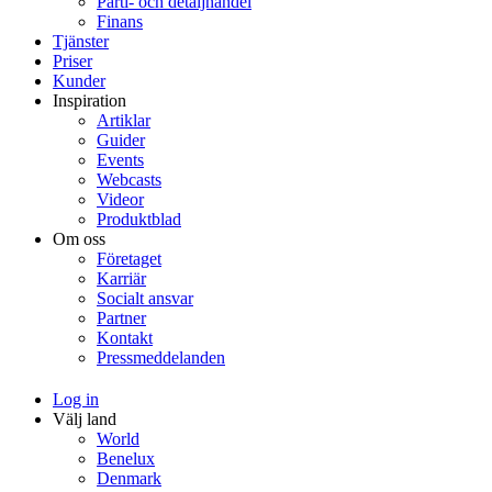
Parti- och detaljhandel
Finans
Tjänster
Priser
Kunder
Inspiration
Artiklar
Guider
Events
Webcasts
Videor
Produktblad
Om oss
Företaget
Karriär
Socialt ansvar
Partner
Kontakt
Pressmeddelanden
Log in
Välj land
World
Benelux
Denmark