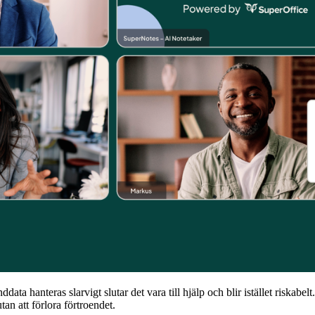
 hanteras slarvigt slutar det vara till hjälp och blir istället riskabelt
an att förlora förtroendet.