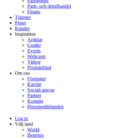
Fastigheter
Parti- och detaljhandel
Finans
Tjänster
Priser
Kunder
Inspiration
Artiklar
Guider
Events
Webcasts
Videor
Produktblad
Om oss
Företaget
Karriär
Socialt ansvar
Partner
Kontakt
Pressmeddelanden
Log in
Välj land
World
Benelux