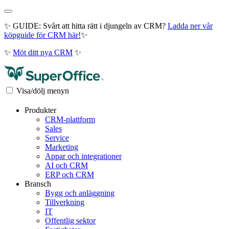
✨ GUIDE: Svårt att hitta rätt i djungeln av CRM?
Ladda ner vår
köpguide för CRM här!
✨
✨
Möt ditt nya CRM
✨
Visa/dölj menyn
Produkter
CRM-plattform
Sales
Service
Marketing
Appar och integrationer
AI och CRM
ERP och CRM
Bransch
Bygg och anläggning
Tillverkning
IT
Offentlig sektor