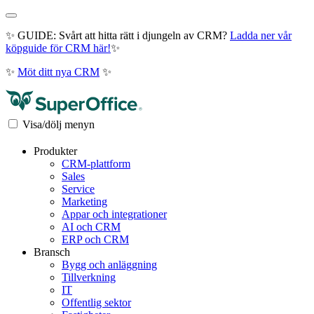
✨ GUIDE: Svårt att hitta rätt i djungeln av CRM?
Ladda ner vår
köpguide för CRM här!
✨
✨
Möt ditt nya CRM
✨
Visa/dölj menyn
Produkter
CRM-plattform
Sales
Service
Marketing
Appar och integrationer
AI och CRM
ERP och CRM
Bransch
Bygg och anläggning
Tillverkning
IT
Offentlig sektor