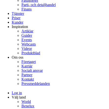
Fastigheter
Parti- och detaljhandel
Finans
Tjänster
Priser
Kunder
Inspiration
Artiklar
Guider
Events
Webcasts
Videor
Produktblad
Om oss
Företaget
Karriär
Socialt ansvar
Partner
Kontakt
Pressmeddelanden
Log in
Välj land
World
Benelux