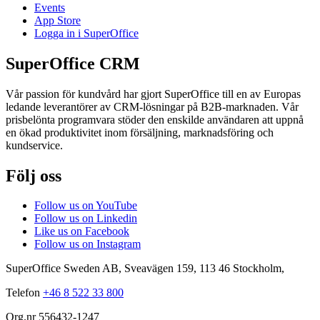
Events
App Store
Logga in i SuperOffice
SuperOffice CRM
Vår passion för kundvård har gjort SuperOffice till en av Europas
ledande leverantörer av CRM-lösningar på B2B-marknaden. Vår
prisbelönta programvara stöder den enskilde användaren att uppnå
en ökad produktivitet inom försäljning, marknadsföring och
kundservice.
Följ oss
Follow us on YouTube
Follow us on Linkedin
Like us on Facebook
Follow us on Instagram
SuperOffice Sweden AB
,
Sveavägen 159
,
113 46
Stockholm
,
Telefon
+46 8 522 33 800
Org.nr 556432-1247