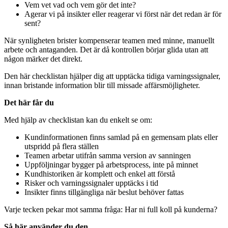
Vem vet vad och vem gör det inte?
Agerar vi på insikter eller reagerar vi först när det redan är för
sent?
När synligheten brister kompenserar teamen med minne, manuellt
arbete och antaganden. Det är då kontrollen börjar glida utan att
någon märker det direkt.
Den här checklistan hjälper dig att upptäcka tidiga varningssignaler,
innan bristande information blir till missade affärsmöjligheter.
Det här får du
Med hjälp av checklistan kan du enkelt se om:
Kundinformationen finns samlad på en gemensam plats eller
utspridd på flera ställen
Teamen arbetar utifrån samma version av sanningen
Uppföljningar bygger på arbetsprocess, inte på minnet
Kundhistoriken är komplett och enkel att förstå
Risker och varningssignaler upptäcks i tid
Insikter finns tillgängliga när beslut behöver fattas
Varje tecken pekar mot samma fråga: Har ni full koll på kunderna?
Så här använder du den