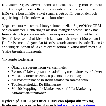
Kontakter i Yrgos nätverk är endast en enkel sökning bort. Numera
är det smidigt att söka efter undervisande konsulter med rätt profil
inför varje kurstillfälle, vilket sparar arbetstid för personalen och
upplärningstid för undervisande konsulter.
Yrgo ser stora vinster med integrationen mellan SuperOffice CRM
och eMarketeer. Hanteringen av stora mängder e-postutskick har
förenklats och pricksäkerheten i urvalsprocessen har blivit bättre.
Svarsfrekvensen på utskick och kampanjer är mycket högre idag i
jämförelse med tidigare. Att få sofistikerade automatiserade flöden är
en viktig del för att hålla en relevant kommunikationsnivå med alla
Yrgos tusentals intressenter.
Viktigaste fördelarna
Ökad transparens inom verksamheten
Resurseffektiv e-postmarknadsföring med bättre svarsfrekvens
Minskat dubbelarbete och potential för misstag
All kommunikationshistorik samlad på samma ställe
Tydligare struktur för filhantering
Sömlös koppling till eMarketeers kraftfulla Marketing
Automation-funktioner
Nyfiken på hur SuperOffice CRM kan hjälpa ditt företag?
Prata med våra experter idag och
boka en personlig demo
.