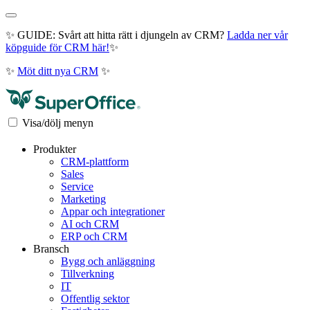
✨ GUIDE: Svårt att hitta rätt i djungeln av CRM?
Ladda ner vår
köpguide för CRM här!
✨
✨
Möt ditt nya CRM
✨
Visa/dölj menyn
Produkter
CRM-plattform
Sales
Service
Marketing
Appar och integrationer
AI och CRM
ERP och CRM
Bransch
Bygg och anläggning
Tillverkning
IT
Offentlig sektor