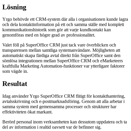
Lösning
Yrgo behövde ett CRM-system där alla i organisationen kunde lagra
och dela kontaktinformation på ett och samma ställe med komplett
kommunikationshistorik som gör att varje kundkontakt kan
genomföras med en högre grad av professionalitet.
Valet föll på SuperOffice CRM just tack vare överblicken och
transparensen mellan samtliga systemanvändare. Möjligheten att
automatiskt skapa färdiga avtal direkt från SuperOffice samt den
sömlösa integrationen mellan SuperOffice CRM och eMarketeers
kraftfulla Marketing Automation-funktioner var ytterligare faktorer
som vägde in.
Resultat
Idag använder Yrgo SuperOffice CRM flitigt för kontakthantering,
avtalsskrivning och e-postmarknadsföring. Genom att alla arbetar i
samma system med gemensamma processer och strukturer har
effektiviteten ökat markant.
Berörd personal inom verksamheten kan dessutom uppdatera och ta
del av information i realtid oavsett var de befinner sig.