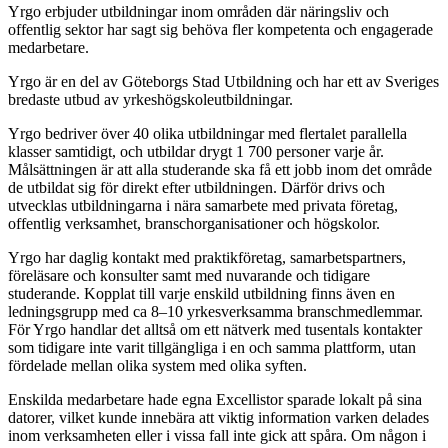
Yrgo erbjuder utbildningar inom områden där näringsliv och
offentlig sektor har sagt sig behöva fler kompetenta och engagerade
medarbetare.
Yrgo är en del av Göteborgs Stad Utbildning och har ett av Sveriges
bredaste utbud av yrkeshögskoleutbildningar.
Yrgo bedriver över 40 olika utbildningar med flertalet parallella
klasser samtidigt, och utbildar drygt 1 700 personer varje år.
Målsättningen är att alla studerande ska få ett jobb inom det område
de utbildat sig för direkt efter utbildningen. Därför drivs och
utvecklas utbildningarna i nära samarbete med privata företag,
offentlig verksamhet, branschorganisationer och högskolor.
Yrgo har daglig kontakt med praktikföretag, samarbetspartners,
föreläsare och konsulter samt med nuvarande och tidigare
studerande. Kopplat till varje enskild utbildning finns även en
ledningsgrupp med ca 8–10 yrkesverksamma branschmedlemmar.
För Yrgo handlar det alltså om ett nätverk med tusentals kontakter
som tidigare inte varit tillgängliga i en och samma plattform, utan
fördelade mellan olika system med olika syften.
Enskilda medarbetare hade egna Excellistor sparade lokalt på sina
datorer, vilket kunde innebära att viktig information varken delades
inom verksamheten eller i vissa fall inte gick att spåra. Om någon i