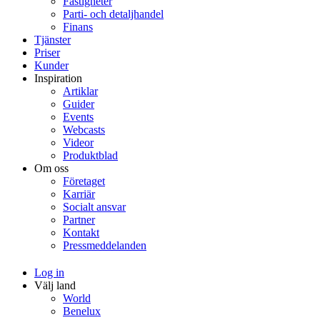
Fastigheter
Parti- och detaljhandel
Finans
Tjänster
Priser
Kunder
Inspiration
Artiklar
Guider
Events
Webcasts
Videor
Produktblad
Om oss
Företaget
Karriär
Socialt ansvar
Partner
Kontakt
Pressmeddelanden
Log in
Välj land
World
Benelux