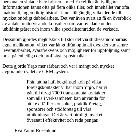
personalen slutade blev bristerna med Excelfiler än tydligare.
Informationen fanns ofta på flera olika filer, och innehållet var ofta
inaktuellt, ingen riktig historik fanns tillgänglig vilket ledde till
mycket onödigt dubbelarbete. Det var även svårt att få en överblick
av antalet undervisande konsulter som var avtalade under
utbildningsåret och inom vilka specialistområden de verkade.
Dessutom gjordes mejlutskick till stor del via studiesamordnarnas
egna mejlkonton, vilket var långt ifrån optimalt dvs. det var sämre
leveransbarhet, svarsfrekvens och möjligheter för uppföljning samt
brist på enhetliga och proffsiga e-postmallar.
Detta gjorde Yrgo mer sårbart och var i mångt och mycket
avgörande i valet av CRM-system.
Från att ha haft begränsad koll på vilka
företagskontakter vi har inom Yrgo, har vi
gått till drygt 7000 transparenta kontakter
som alla i verksamheten kan använda för
att t.ex. få fler konsulter, praktikföretag,
sponsorer och stödföretag till våra
utbildningar. Det är värt otroligt mycket
översatt i effektivitet och reda pengar.
Eva Yanni-Rosenlund