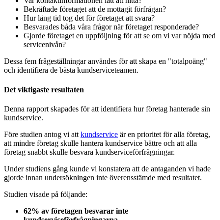
Var kontaktinformationen lätt att hitta?
Bekräftade företaget att de mottagit förfrågan?
Hur lång tid tog det för företaget att svara?
Besvarades båda våra frågor när företaget responderade?
Gjorde företaget en uppföljning för att se om vi var nöjda med
servicenivån?
Dessa fem frågeställningar användes för att skapa en "totalpoäng"
och identifiera de bästa kundserviceteamen.
Det viktigaste resultaten
Denna rapport skapades för att identifiera hur företag hanterade sin
kundservice.
Före studien antog vi att
kundservice
är en prioritet för alla företag,
att mindre företag skulle hantera kundservice bättre och att alla
företag snabbt skulle besvara kundserviceförfrågningar.
Under studiens gång kunde vi konstatera att de antaganden vi hade
gjorde innan undersökningen inte överensstämde med resultatet.
Studien visade på följande:
62% av företagen besvarar inte
kundserviceförfrågningarna