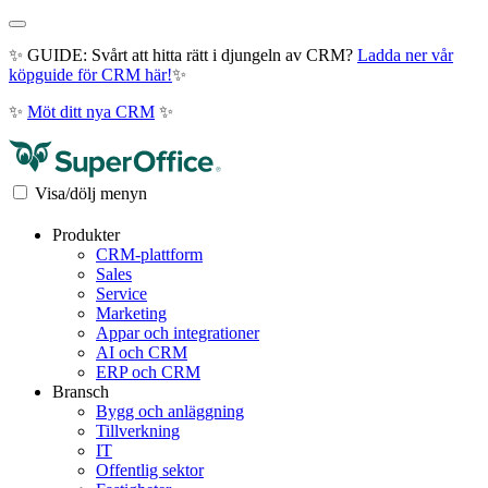
✨ GUIDE: Svårt att hitta rätt i djungeln av CRM?
Ladda ner vår
köpguide för CRM här!
✨
✨
Möt ditt nya CRM
✨
Visa/dölj menyn
Produkter
CRM-plattform
Sales
Service
Marketing
Appar och integrationer
AI och CRM
ERP och CRM
Bransch
Bygg och anläggning
Tillverkning
IT
Offentlig sektor