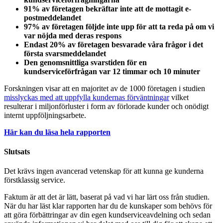
91% av företagen bekräftar inte att de mottagit e-
postmeddelandet
97% av företagen följde inte upp för att ta reda på om vi
var nöjda med deras respons
Endast 20% av företagen besvarade våra frågor i det
första svarsmeddelandet
Den genomsnittliga svarstiden för en
kundserviceförfrågan var 12 timmar och 10 minuter
Forskningen visar att en majoritet av de 1000 företagen i studien
misslyckas med att uppfylla kundernas förväntningar
vilket
resulterar i miljonförluster i form av förlorade kunder och onödigt
internt uppföljningsarbete.
Här kan du läsa hela rapporten
Slutsats
Det krävs ingen avancerad vetenskap för att kunna ge kunderna
förstklassig service.
Faktum är att det är lätt, baserat på vad vi har lärt oss från studien.
När du har läst klar rapporten har du de kunskaper som behövs för
att göra förbättringar av din egen kundserviceavdelning och sedan