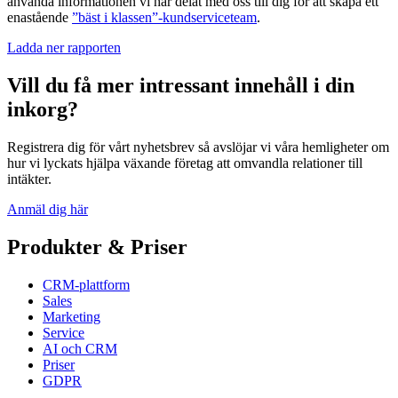
använda informationen vi har delat med oss till dig för att skapa ett
enastående
”bäst i klassen”-kundserviceteam
.
Ladda ner rapporten
Vill du få mer intressant innehåll i din
inkorg?
Registrera dig för vårt nyhetsbrev så avslöjar vi våra hemligheter om
hur vi lyckats hjälpa växande företag att omvandla relationer till
intäkter.
Anmäl dig här
Produkter & Priser
CRM-plattform
Sales
Marketing
Service
AI och CRM
Priser
GDPR