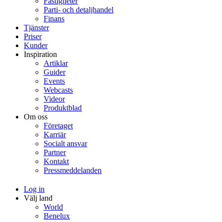
Fastigheter
Parti- och detaljhandel
Finans
Tjänster
Priser
Kunder
Inspiration
Artiklar
Guider
Events
Webcasts
Videor
Produktblad
Om oss
Företaget
Karriär
Socialt ansvar
Partner
Kontakt
Pressmeddelanden
Log in
Välj land
World
Benelux