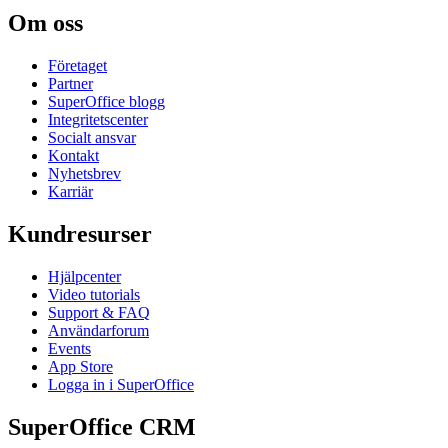
Om oss
Företaget
Partner
SuperOffice blogg
Integritetscenter
Socialt ansvar
Kontakt
Nyhetsbrev
Karriär
Kundresurser
Hjälpcenter
Video tutorials
Support & FAQ
Användarforum
Events
App Store
Logga in i SuperOffice
SuperOffice CRM