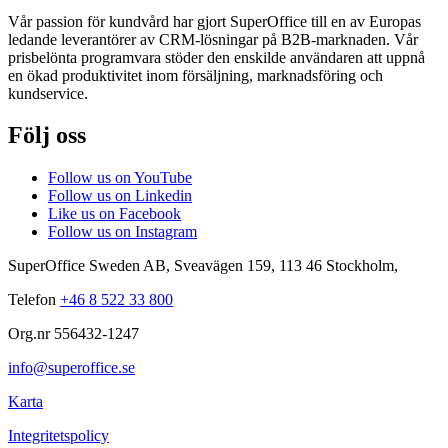
Vår passion för kundvård har gjort SuperOffice till en av Europas
ledande leverantörer av CRM-lösningar på B2B-marknaden. Vår
prisbelönta programvara stöder den enskilde användaren att uppnå
en ökad produktivitet inom försäljning, marknadsföring och
kundservice.
Följ oss
Follow us on YouTube
Follow us on Linkedin
Like us on Facebook
Follow us on Instagram
SuperOffice Sweden AB
,
Sveavägen 159
,
113 46
Stockholm
,
Telefon
+46 8 522 33 800
Org.nr 556432-1247
info@superoffice.se
Karta
Integritetspolicy