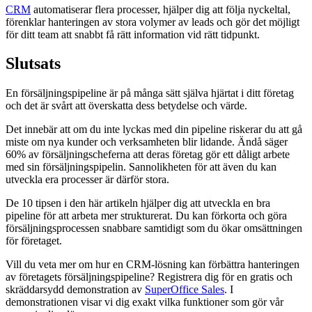
CRM
automatiserar flera processer, hjälper dig att följa nyckeltal,
förenklar hanteringen av stora volymer av leads och gör det möjligt
för ditt team att snabbt få rätt information vid rätt tidpunkt.
Slutsats
En försäljningspipeline är på många sätt själva hjärtat i ditt företag
och det är svårt att överskatta dess betydelse och värde.
Det innebär att om du inte lyckas med din pipeline riskerar du att gå
miste om nya kunder och verksamheten blir lidande. Ändå säger
60% av försäljningscheferna att deras företag gör ett dåligt arbete
med sin försäljningspipelin. Sannolikheten för att även du kan
utveckla era processer är därför stora.
De 10 tipsen i den här artikeln hjälper dig att utveckla en bra
pipeline för att arbeta mer strukturerat. Du kan förkorta och göra
försäljningsprocessen snabbare samtidigt som du ökar omsättningen
för företaget.
Vill du veta mer om hur en CRM-lösning kan förbättra hanteringen
av företagets försäljningspipeline? Registrera dig för en gratis och
skräddarsydd demonstration av
SuperOffice Sales
. I
demonstrationen visar vi dig exakt vilka funktioner som gör vår