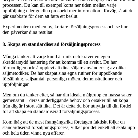
processen. Du kan till exempel korta ner tiden mellan varje
uppföljning eller ge dina prospekt mer information i förväg så att det
går snabbare för dem att fatta ett beslut.
Experimentera med en ny, kortare försäljningsprocess och se hur
den påverkar dina resultat.
8. Skapa en standardiserad försäljningsprocess
Många tänker att varje kund är unik och kräver en egen
skräddarsydd hantering för att komma till ett avslut. Du har
förmodligen också upplevt att dina säljare använder sig av olika
säljmetodiker. De har skapat sina egna rutiner för uppsökande
försäljning, säljsamtal, personliga möten, demonstrationer och
uppföljningar.
Men om du tänker efter, så har din ideala målgrupp en massa saker
gemensamt – deras underliggande behov och orsaker till att köpa
från dig är i stort sätt lika. Det är detta du bör utnyttja till din fördel
för att skapa en standardiserad försäljningsprocess.
Kom ihåg att de mest framgångsrika företagen faktiskt följer en
standardiserad försäljningsprocess, vilket gör det enkelt att skala upp
och hela tiden vinna nya affärer.