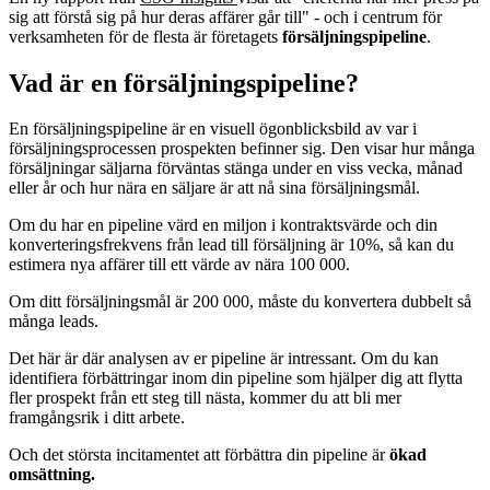
sig att förstå sig på hur deras affärer går till" - och i centrum för
verksamheten för de flesta är företagets
försäljningspipeline
.
Vad är en försäljningspipeline?
En försäljningspipeline är en visuell ögonblicksbild av var i
försäljningsprocessen prospekten befinner sig. Den visar hur många
försäljningar säljarna förväntas stänga under en viss vecka, månad
eller år och hur nära en säljare är att nå sina försäljningsmål.
Om du har en pipeline värd en miljon i kontraktsvärde och din
konverteringsfrekvens från lead till försäljning är 10%, så kan du
estimera nya affärer till ett värde av nära 100 000.
Om ditt försäljningsmål är 200 000, måste du konvertera dubbelt så
många leads.
Det här är där analysen av er pipeline är intressant. Om du kan
identifiera förbättringar inom din pipeline som hjälper dig att flytta
fler prospekt från ett steg till nästa, kommer du att bli mer
framgångsrik i ditt arbete.
Och det största incitamentet att förbättra din pipeline är
ökad
omsättning.