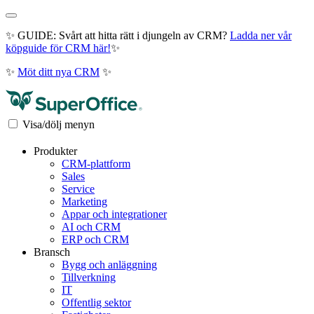
✨ GUIDE: Svårt att hitta rätt i djungeln av CRM?
Ladda ner vår
köpguide för CRM här!
✨
✨
Möt ditt nya CRM
✨
Visa/dölj menyn
Produkter
CRM-plattform
Sales
Service
Marketing
Appar och integrationer
AI och CRM
ERP och CRM
Bransch
Bygg och anläggning
Tillverkning
IT
Offentlig sektor