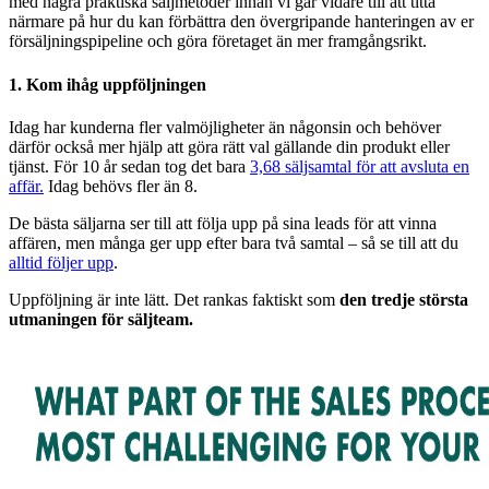
med några praktiska säljmetoder innan vi går vidare till att titta
närmare på hur du kan förbättra den övergripande hanteringen av er
försäljningspipeline och göra företaget än mer framgångsrikt.
1. Kom ihåg uppföljningen
Idag har kunderna fler valmöjligheter än någonsin och behöver
därför också mer hjälp att göra rätt val gällande din produkt eller
tjänst. För 10 år sedan tog det bara
3,68 säljsamtal för att avsluta en
affär.
Idag behövs fler än 8.
De bästa säljarna ser till att följa upp på sina leads för att vinna
affären, men många ger upp efter bara två samtal – så se till att du
alltid följer upp
.
Uppföljning är inte lätt. Det rankas faktiskt som
den tredje största
utmaningen för säljteam.