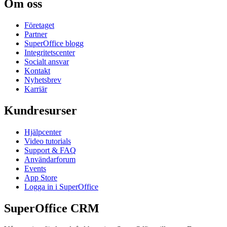
Om oss
Företaget
Partner
SuperOffice blogg
Integritetscenter
Socialt ansvar
Kontakt
Nyhetsbrev
Karriär
Kundresurser
Hjälpcenter
Video tutorials
Support & FAQ
Användarforum
Events
App Store
Logga in i SuperOffice
SuperOffice CRM