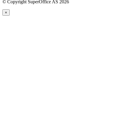
©
Copyright SuperOffice AS
2026
×