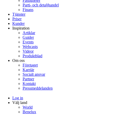
Fastigheter
Parti- och detaljhandel
Finans
Tjänster
Priser
Kunder
Inspiration
Artiklar
Guider
Events
Webcasts
Videor
Produktblad
Om oss
Företaget
Karriär
Socialt ansvar
Partner
Kontakt
Pressmeddelanden
Log in
Välj land
World
Benelux