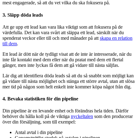
mest engagerade, så att du vet vilka du ska fokusera på.
3. Släpp döda leads
Att ge upp ett lead kan vara lika viktigt som att fokusera på de
värdefulla. Det kan vara svårt att släppa ett lead, särskilt när du
spenderat veckor eller till och med månader på att
skapa en relation
till dem
.
Ett lead är dött när de tydligt visat att de inte är intresserade, när du
inte får kontakt med dem eller när du pratat med dem ett flertal
gånger, men inte lyckas få dem att gå vidare till nästa säljfas.
Lär dig att identifiera döda leads så att du så snabbt som möjligt kan
gå vidare till nästa möjlighet och stänga ett större avtal, utan att slösa
mer tid på någon som helt enkelt inte kommer köpa något från dig.
4. Bevaka statistiken för din pipeline
Din pipeline är en levande enhet och förändras hela tiden. Därför
behöver du hålla koll på de viktiga
nyckeltalen
som den producerar
över din försäljning, som till exempel:
Antal avtal i din pipeline
Genomstnittlig storlek på avtalen i pipelinen