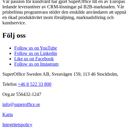
Vår passion för kundvård har gjort SuperOffice till en av Europas
ledande leverantörer av CRM-lösningar på B2B-marknaden. Vår
prisbelönta programvara stöder den enskilde användaren att uppnå
en ökad produktivitet inom försäljning, marknadsföring och
kundservice.
Följ oss
Follow us on YouTube
Follow us on Linkedin
Like us on Facebook
Follow us on Instagram
SuperOffice Sweden AB
,
Sveavägen 159
,
113 46
Stockholm
,
Telefon
+46 8 522 33 800
Org.nr 556432-1247
info@superoffice.se
Karta
Integritetspolicy