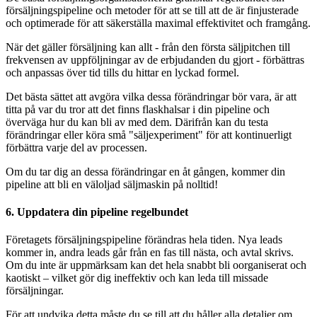
försäljningspipeline och metoder för att se till att de är finjusterade
och optimerade för att säkerställa maximal effektivitet och framgång.
När det gäller försäljning kan allt - från den första säljpitchen till
frekvensen av uppföljningar av de erbjudanden du gjort - förbättras
och anpassas över tid tills du hittar en lyckad formel.
Det bästa sättet att avgöra vilka dessa förändringar bör vara, är att
titta på var du tror att det finns flaskhalsar i din pipeline och
överväga hur du kan bli av med dem. Därifrån kan du testa
förändringar eller köra små "säljexperiment" för att kontinuerligt
förbättra varje del av processen.
Om du tar dig an dessa förändringar en åt gången, kommer din
pipeline att bli en väloljad säljmaskin på nolltid!
6. Uppdatera din pipeline regelbundet
Företagets försäljningspipeline förändras hela tiden. Nya leads
kommer in, andra leads går från en fas till nästa, och avtal skrivs.
Om du inte är uppmärksam kan det hela snabbt bli oorganiserat och
kaotiskt – vilket gör dig ineffektiv och kan leda till missade
försäljningar.
För att undvika detta måste du se till att du håller alla detaljer om