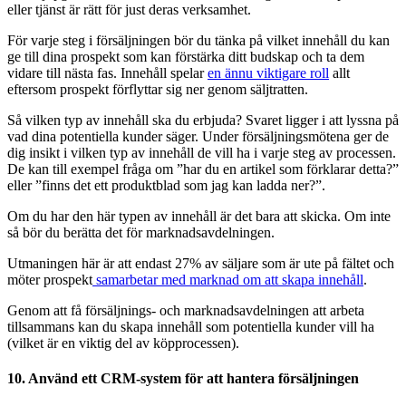
eller tjänst är rätt för just deras verksamhet.
För varje steg i försäljningen bör du tänka på vilket innehåll du kan
ge till dina prospekt som kan förstärka ditt budskap och ta dem
vidare till nästa fas. Innehåll spelar
en ännu viktigare roll
allt
eftersom prospekt förflyttar sig ner genom säljtratten.
Så vilken typ av innehåll ska du erbjuda? Svaret ligger i att lyssna på
vad dina potentiella kunder säger. Under försäljningsmötena ger de
dig insikt i vilken typ av innehåll de vill ha i varje steg av processen.
De kan till exempel fråga om ”har du en artikel som förklarar detta?”
eller ”finns det ett produktblad som jag kan ladda ner?”.
Om du har den här typen av innehåll är det bara att skicka. Om inte
så bör du berätta det för marknadsavdelningen.
Utmaningen här är att endast 27% av säljare som är ute på fältet och
möter prospekt
samarbetar med marknad om att skapa innehåll
.
Genom att få försäljnings- och marknadsavdelningen att arbeta
tillsammans kan du skapa innehåll som potentiella kunder vill ha
(vilket är en viktig del av köpprocessen).
10. Använd ett CRM-system för att hantera försäljningen