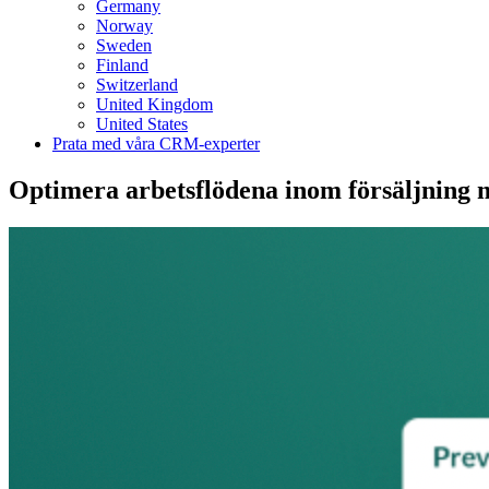
Germany
Norway
Sweden
Finland
Switzerland
United Kingdom
United States
Prata med våra CRM-experter
Optimera arbetsflödena inom försäljnin