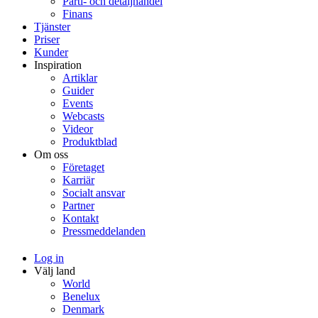
Parti- och detaljhandel
Finans
Tjänster
Priser
Kunder
Inspiration
Artiklar
Guider
Events
Webcasts
Videor
Produktblad
Om oss
Företaget
Karriär
Socialt ansvar
Partner
Kontakt
Pressmeddelanden
Log in
Välj land
World
Benelux
Denmark