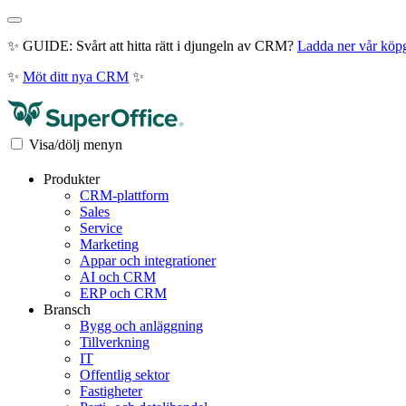
✨ GUIDE: Svårt att hitta rätt i djungeln av CRM?
Ladda ner vår köp
✨
Möt ditt nya CRM
✨
Visa/dölj menyn
Produkter
CRM-plattform
Sales
Service
Marketing
Appar och integrationer
AI och CRM
ERP och CRM
Bransch
Bygg och anläggning
Tillverkning
IT
Offentlig sektor
Fastigheter