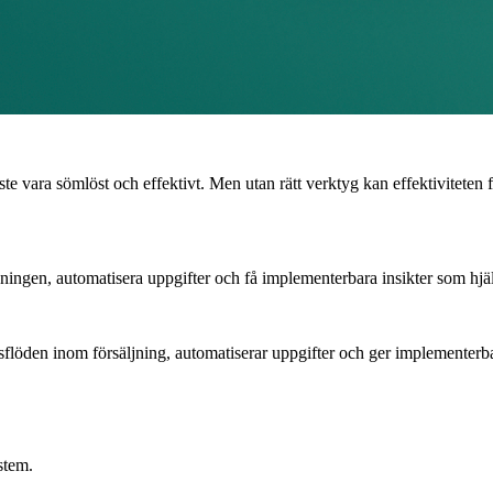
te vara sömlöst och effektivt. Men utan rätt verktyg kan effektiviteten
ngen, automatisera uppgifter och få implementerbara insikter som hjälp
löden inom försäljning, automatiserar uppgifter och ger implementerbara
stem.