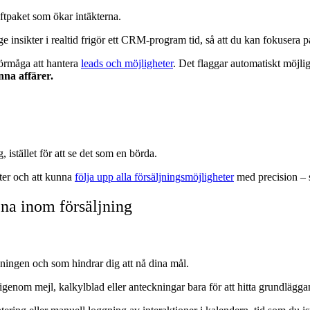
ftpaket som ökar intäkterna.
 ge insikter i realtid frigör ett CRM-program tid, så att du kan fokusera 
förmåga att hantera
leads och möjligheter
. Det flaggar automatiskt möjligh
unna affärer.
 istället för att se det som en börda.
fter och att kunna
följa upp alla försäljningsmöjligheter
med precision – s
ena inom försäljning
jningen och som hindrar dig att nå dina mål.
å igenom mejl, kalkylblad eller anteckningar bara för att hitta grundlägg