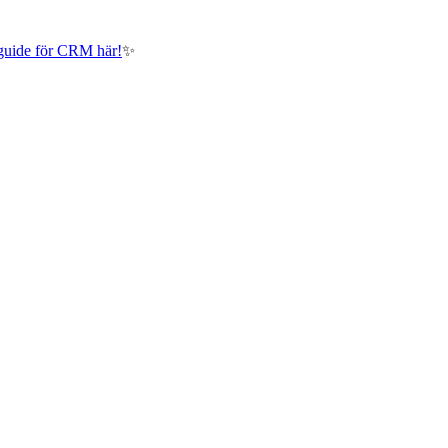
guide för CRM här!
✨