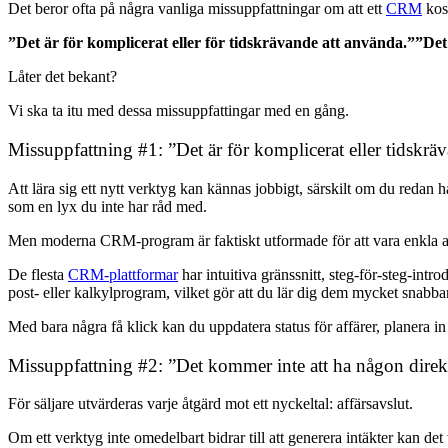
Det beror ofta på några vanliga missuppfattningar om att ett
CRM
kost
”Det är för komplicerat eller för tidskrävande att använda.”
”Det
Låter det bekant?
Vi ska ta itu med dessa missuppfattingar med en gång.
Missuppfattning #1: ”Det är för komplicerat eller tidskrä
Att lära sig ett nytt verktyg kan kännas jobbigt, särskilt om du redan h
som en lyx du inte har råd med.
Men moderna CRM-program är faktiskt utformade för att vara enkla a
De flesta
CRM-plattformar
har intuitiva gränssnitt, steg-för-steg-in
post- eller kalkylprogram, vilket gör att du lär dig dem mycket snabba
Med bara några få klick kan du uppdatera status för affärer, planera i
Missuppfattning #2: ”Det kommer inte att ha någon direkt 
För säljare utvärderas varje åtgärd mot ett nyckeltal: affärsavslut.
Om ett verktyg inte omedelbart bidrar till att generera intäkter kan det