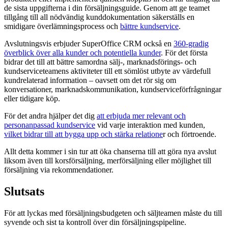
de sista uppgifterna i din försäljningsguide. Genom att ge teamet
tillgång till all nödvändig kunddokumentation säkerställs en
smidigare överlämningsprocess och
bättre kundservice
.
Avslutningsvis erbjuder SuperOffice CRM också en
360-gradig
överblick över alla kunder och potentiella kunder
. För det första
bidrar det till att bättre samordna sälj-, marknadsförings- och
kundserviceteamens aktiviteter till ett sömlöst utbyte av värdefull
kundrelaterad information – oavsett om det rör sig om
konversationer, marknadskommunikation, kundserviceförfrågningar
eller tidigare köp.
För det andra hjälper det dig
att erbjuda mer relevant och
personanpassad kundservice
vid varje interaktion med kunden,
vilket bidrar till att bygga upp och stärka relatione
r och förtroende.
Allt detta kommer i sin tur att öka chanserna till att göra nya avslut
liksom även till korsförsäljning, merförsäljning eller möjlighet till
försäljning via rekommendationer.
Slutsats
För att lyckas med försäljningsbudgeten och säljteamen måste du till
syvende och sist ta kontroll över din försäljningspipeline.