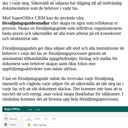
ske i varje steg. Säkerställ att säljarna har tillgång till all nödvändig
dokumentation som de behöver i varje fas.
Med SuperOffice CRM kan du använda våra
försäljningsguidesmallar
eller skapa en egen som reflekterar er
process. Skapa en försäljningsguide som införlivar organisationens
bästa praxis och säkerställer att alla team arbetar på ett konsekvent
och strukturerat sätt.
Försäljningsguiden ger dina säljare allt stöd och alla instruktioner de
behöver i varje del fas av försäljningsprocessen genom att
automatiskt tillhandahålla uppgiftsdetaljer, förslag och mallar för
dokument som behöver skapas samt rikta fokus mot
uppföljningsaktiviteter som måste utföras.
Utan en försäljningsguide måste du övervaka varje försäljning
manuellt och vägleda varje säljare för att säkerställa att rätt steg tas i
varje fas och att rätt dokument skickas. Det kommer inte bara att ta
mycket tid och energi, utan också skapa flaskhalsar för säljteamet. I
slutändan kommer det att bromsa upp hela försäljningsprocessen.