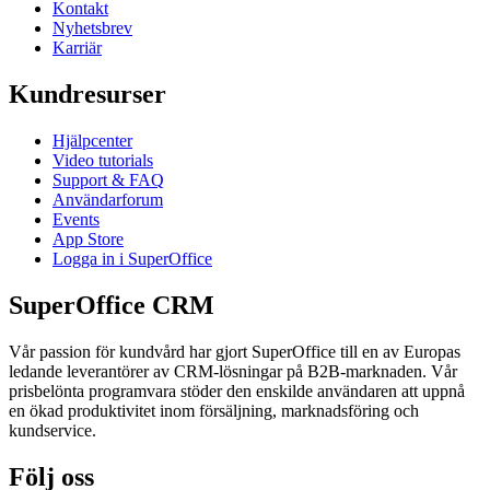
Kontakt
Nyhetsbrev
Karriär
Kundresurser
Hjälpcenter
Video tutorials
Support & FAQ
Användarforum
Events
App Store
Logga in i SuperOffice
SuperOffice CRM
Vår passion för kundvård har gjort SuperOffice till en av Europas
ledande leverantörer av CRM-lösningar på B2B-marknaden. Vår
prisbelönta programvara stöder den enskilde användaren att uppnå
en ökad produktivitet inom försäljning, marknadsföring och
kundservice.
Följ oss