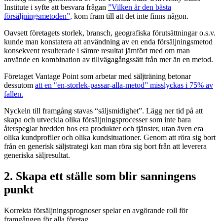
Institute i syfte att besvara frågan
”Vilken är den bästa
försäljningsmetoden”,
kom fram till att det inte finns någon.
Oavsett företagets storlek, bransch, geografiska förutsättningar o.s.v.
kunde man konstatera att användning av en enda försäljningsmetod
konsekvent resulterade i sämre resultat jämfört med om man
använde en kombination av tillvägagångssätt från mer än en metod.
Företaget Vantage Point som arbetar med säljträning betonar
dessutom
att en "en-storlek-passar-alla-metod” misslyckas i 75% av
fallen.
Nyckeln till framgång stavas “säljsmidighet”. Lägg ner tid på att
skapa och utveckla olika försäljningsprocesser som inte bara
återspeglar bredden hos era produkter och tjänster, utan även era
olika kundprofiler och olika kundsituationer. Genom att röra sig bort
från en generisk säljstrategi kan man röra sig bort från att leverera
generiska säljresultat.
2. Skapa ett ställe som blir sanningens
punkt
Korrekta försäljningsprognoser spelar en avgörande roll för
framgången för alla företag.