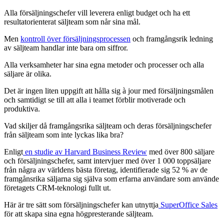
Alla försäljningschefer vill leverera enligt budget och ha ett
resultatorienterat säljteam som når sina mål.
Men
kontroll över försäljningsprocessen
och framgångsrik ledning
av säljteam handlar inte bara om siffror.
Alla verksamheter har sina egna metoder och processer och alla
säljare är olika.
Det är ingen liten uppgift att hålla sig à jour med försäljningsmålen
och samtidigt se till att alla i teamet förblir motiverade och
produktiva.
Vad skiljer då framgångsrika säljteam och deras försäljningschefer
från säljteam som inte lyckas lika bra?
Enligt
en studie av Harvard Business Review
med över 800 säljare
och försäljningschefer, samt intervjuer med över 1 000 toppsäljare
från några av världens bästa företag, identifierade sig 52 % av de
framgånsrika säljarna sig själva som erfarna användare som använde
företagets CRM-teknologi fullt ut.
Här är tre sätt som försäljningschefer kan utnyttja
SuperOffice Sales
för att skapa sina egna högpresterande säljteam.