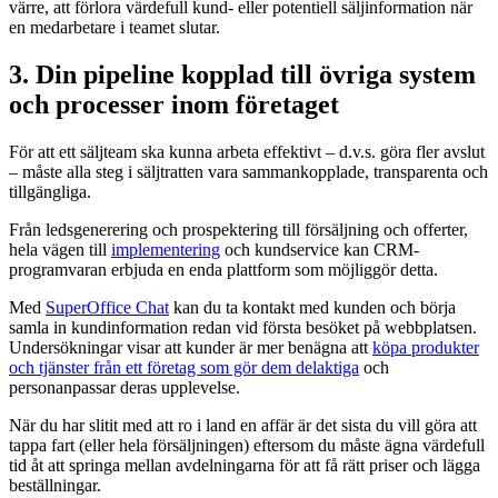
värre, att förlora värdefull kund- eller potentiell säljinformation när
en medarbetare i teamet slutar.
3. Din pipeline kopplad till övriga system
och processer inom företaget
För att ett säljteam ska kunna arbeta effektivt – d.v.s. göra fler avslut
– måste alla steg i säljtratten vara sammankopplade, transparenta och
tillgängliga.
Från ledsgenerering och prospektering till försäljning och offerter,
hela vägen till
implementering
och kundservice kan CRM-
programvaran erbjuda en enda plattform som möjliggör detta.
Med
SuperOffice Chat
kan du ta kontakt med kunden och börja
samla in kundinformation redan vid första besöket på webbplatsen.
Undersökningar visar att kunder är mer benägna att
köpa produkter
och tjänster från ett företag som gör dem delaktiga
och
personanpassar deras upplevelse.
När du har slitit med att ro i land en affär är det sista du vill göra att
tappa fart (eller hela försäljningen) eftersom du måste ägna värdefull
tid åt att springa mellan avdelningarna för att få rätt priser och lägga
beställningar.