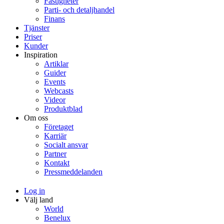
Fastigheter
Parti- och detaljhandel
Finans
Tjänster
Priser
Kunder
Inspiration
Artiklar
Guider
Events
Webcasts
Videor
Produktblad
Om oss
Företaget
Karriär
Socialt ansvar
Partner
Kontakt
Pressmeddelanden
Log in
Välj land
World
Benelux