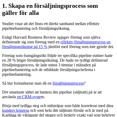
1. Skapa en försäljningsprocess som
gäller för alla
Studier visar att det finns ett direkt samband mellan effektiv
pipelinehantering och försäljningsökning.
Enligt Harvard Business Review uppgav företag som själva
definierade sig som företag med en
effektiv försäljningsprocess en
försäljningsökning på 15 %
jämfört med företag som inte gjorde det.
Företag som framgångsrikt följde tre specifika pipeline-rutiner hade
en 28 % högre försäljningsökning. De hade en tydligt definierad
försäljningsprocess, de lade minst 3 timmar i månaden på
pipelinehantering och de utbildade försäljningscheferna i
pipelinehantering.
Så hur formaliserar man då en
försäljningsprocess
?
Det smartaste sättet att hantera din pipeline (säljtratt) på är att
använda
ett CRM-syste
m.
Börja med tydliga steg och milstolpar som både korrelerar med dina
kunders köpresa
och som hela ditt säljteam förstår och är med på.
Kartlägg de viktigaste del stegen och beskriv exakt vad som behöver