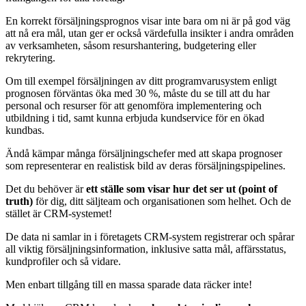
En korrekt försäljningsprognos visar inte bara om ni är på god väg
att nå era mål, utan ger er också värdefulla insikter i andra områden
av verksamheten, såsom resurshantering, budgetering eller
rekrytering.
Om till exempel försäljningen av ditt programvarusystem enligt
prognosen förväntas öka med 30 %, måste du se till att du har
personal och resurser för att genomföra implementering och
utbildning i tid, samt kunna erbjuda kundservice för en ökad
kundbas.
Ändå kämpar många försäljningschefer med att skapa prognoser
som representerar en realistisk bild av deras försäljningspipelines.
Det du behöver är
ett ställe som visar hur det ser ut (point of
truth)
för dig, ditt säljteam och organisationen som helhet. Och de
stället är CRM-systemet!
De data ni samlar in i företagets CRM-system registrerar och spårar
all viktig försäljningsinformation, inklusive satta mål, affärsstatus,
kundprofiler och så vidare.
Men enbart tillgång till en massa sparade data räcker inte!