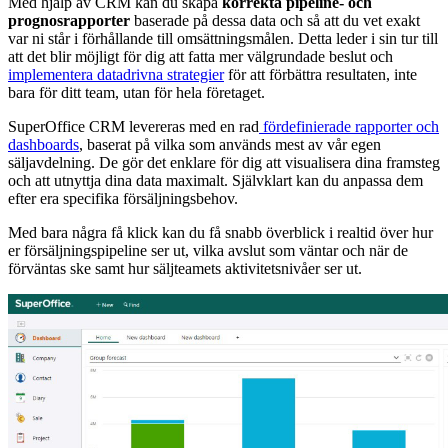
Med hjälp av CRM kan du skapa
korrekta pipeline- och
prognosrapporter
baserade på dessa data och så att du vet exakt
var ni står i förhållande till omsättningsmålen. Detta leder i sin tur till
att det blir möjligt för dig att fatta mer välgrundade beslut och
implementera datadrivna strategier
för att förbättra resultaten, inte
bara för ditt team, utan för hela företaget.
SuperOffice CRM levereras med en rad
fördefinierade rapporter och
dashboards
, baserat på vilka som används mest av vår egen
säljavdelning. De gör det enklare för dig att visualisera dina framsteg
och att utnyttja dina data maximalt. Självklart kan du anpassa dem
efter era specifika försäljningsbehov.
Med bara några få klick kan du få snabb överblick i realtid över hur
er försäljningspipeline ser ut, vilka avslut som väntar och när de
förväntas ske samt hur säljteamets aktivitetsnivåer ser ut.