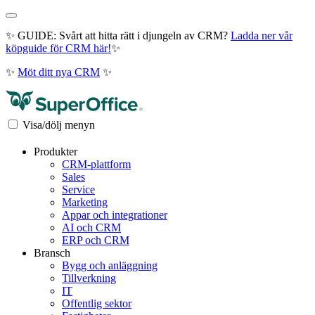
✨ GUIDE: Svårt att hitta rätt i djungeln av CRM?
Ladda ner vår
köpguide för CRM här!
✨
✨
Möt ditt nya CRM
✨
Visa/dölj menyn
Produkter
CRM-plattform
Sales
Service
Marketing
Appar och integrationer
AI och CRM
ERP och CRM
Bransch
Bygg och anläggning
Tillverkning
IT
Offentlig sektor