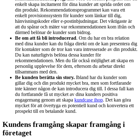
enkelt skapa incitament för dina kunder att sprida ordet om
din produkt. Rekommendationsprogrammet kan vara ett
enkelt provisionssystem för kunder som länkar till dig,
hänvisningskoder eller e-postinbjudningar. Det viktigaste är
att du spårar och mäter var rekommendationen kom ifrån och
därmed belönar de kunder som bidrog.
Be om att få bli introducerad
. Om du har en bra relation
med dina kunder kan du fråga direkt om de kan presentera dig
för kontakter som de tror kan vara intresserade av din produkt.
Du kan naturligtvis belöna dessa kunder för
rekommendationen. Men du får också möjlighet att skapa en
personlig upplevelse för dem, eftersom du arbetar direkt
tillsammans med den.
Be kunden berätta sin story.
Ibland har du kunder som
gillar dig och din produkt mycket bra, men som fortfarande
inte känner någon de kan introducera dig till. I dessa fall kan
du fortfarande få ut mycket av dina kunders positiva
engagemang genom att skapa
kundcase ihop
. Det kan göra
mycket för att övertyga en potentiell kund och konvertera ett
prospekt till en betalande kund.
Kundens framgång skapar framgång i
företaget