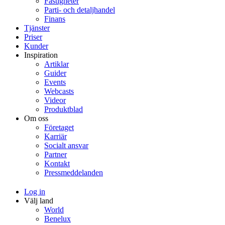
Fastigheter
Parti- och detaljhandel
Finans
Tjänster
Priser
Kunder
Inspiration
Artiklar
Guider
Events
Webcasts
Videor
Produktblad
Om oss
Företaget
Karriär
Socialt ansvar
Partner
Kontakt
Pressmeddelanden
Log in
Välj land
World
Benelux