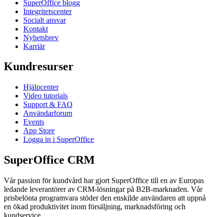
SuperOffice blogg
Integritetscenter
Socialt ansvar
Kontakt
Nyhetsbrev
Karriär
Kundresurser
Hjälpcenter
Video tutorials
Support & FAQ
Användarforum
Events
App Store
Logga in i SuperOffice
SuperOffice CRM
Vår passion för kundvård har gjort SuperOffice till en av Europas
ledande leverantörer av CRM-lösningar på B2B-marknaden. Vår
prisbelönta programvara stöder den enskilde användaren att uppnå
en ökad produktivitet inom försäljning, marknadsföring och
kundservice.