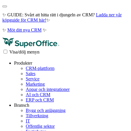
✨ GUIDE: Svårt att hitta rätt i djungeln av CRM?
Ladda ner vår
köpguide för CRM här!
✨
✨
Möt ditt nya CRM
✨
Visa/dölj menyn
Produkter
CRM-plattform
Sales
Service
Marketing
Appar och integrationer
AI och CRM
ERP och CRM
Bransch
Bygg och anläggning
Tillverkning
IT
Offentlig sektor