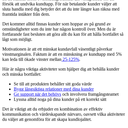
försök att undvika kundtapp. För när betalande kunder väljer att
sluta handla med dig betyder det att du inte längre kan räkna med
framtida intäkter från dem.
Det kommer alltid finnas kunder som hoppar av på grund av
omständigheter som du inte har någon kontroll över. Men du är
fortfarande fast besluten att göra allt du kan för att hålla bortfallet så
lågt som möjligt.
Motivationen är att ett minskat kundavfall väsentligt påverkar
vinstmarginalen. Faktum är att en minskning av kundtapp med 5%
kan leda till ökade vinster mellan
25-125%
.
Här är några viktiga aktiviteter som hjälper dig att behålla kunder
och minska bortfallet:
Se till att produkten behåller sitt goda värde
Bygg långsiktiga relationer med dina kunder
Ge support när det behövs
och involvera framgångsteamet
Lyssna alltid noga på dina kunder på ett korrekt sätt
Det är viktigt att du erbjuder en kombination av effektiv
kommunikation och värdeskapande närvaro, oavsett vilka aktiviteter
du väljer att genomföra för att skapa kundlojalitet.