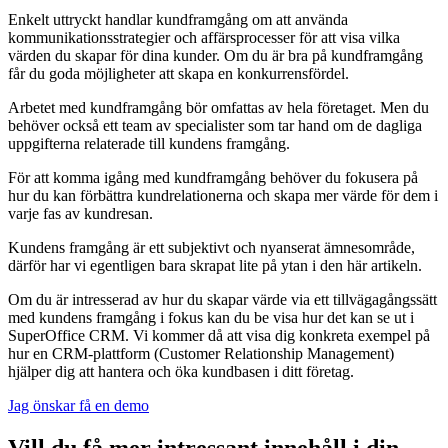
Enkelt uttryckt handlar kundframgång om att använda
kommunikationsstrategier och affärsprocesser för att visa vilka
värden du skapar för dina kunder. Om du är bra på kundframgång
får du goda möjligheter att skapa en konkurrensfördel.
Arbetet med kundframgång bör omfattas av hela företaget. Men du
behöver också ett team av specialister som tar hand om de dagliga
uppgifterna relaterade till kundens framgång.
För att komma igång med kundframgång behöver du fokusera på
hur du kan förbättra kundrelationerna och skapa mer värde för dem i
varje fas av kundresan.
Kundens framgång är ett subjektivt och nyanserat ämnesområde,
därför har vi egentligen bara skrapat lite på ytan i den här artikeln.
Om du är intresserad av hur du skapar värde via ett tillvägagångssätt
med kundens framgång i fokus kan du be visa hur det kan se ut i
SuperOffice CRM. Vi kommer då att visa dig konkreta exempel på
hur en CRM-plattform (Customer Relationship Management)
hjälper dig att hantera och öka kundbasen i ditt företag.
Jag önskar få en demo
Vill du få mer intressant innehåll i din