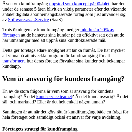
Även om kundframgång
uppstod som koncept på 90-talet
, har den
under de senaste 5 åren blivit en viktig parameter efter det växande
antalet digitala abonnemangsbaserade förtag som just använder sig
av
Software-as-a-Service
(SaaS).
Trots ökningen av kundframgång medger
mindre än 20% av
företagen
att de hanterar sina kunder på ett effektivt sätt och att de
har utmaningar med att uppnå sina kundfokuserade mål.
Detta ger företagsledare möjlighet att tänka framåt. De har mycket
att vinna på att utveckla program för kundframgång för att
transformera
hur deras företag förvaltar sina kunder och bekämpar
kundtapp.
Vem är ansvarig för kundens framgång?
En av de stora frågorna är vem som är ansvarig för kundens
framgång? Är det
kundservice teamet
? Är det kundansvarig? Är det
sälj och marknad? Eller är det helt enkelt någon annan?
Sanningen är att när det görs rätt är kundframgång både en fråga för
hela företaget och samtidigt också ett ansvar för varje avdelning.
Företagets strategi för kundframgång