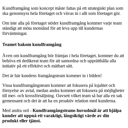
Kundframgång som koncept måste fattas på ett strategiskt plan som
ska genomsyra hela företaget och vävas in i allt som företaget gör.
Om inte alla på företaget stöder kundframgång kommer varje team
ständigt att möta motstånd för att leva upp till kundernas
förväntningar.
Teamet bakom kundframgång
Även om kundframgång bör främjas i hela företaget, kommer du att
behöva ett dedikerat team för att samordna och upprätthålla alla
initiativ på ett effektivt och mätbart sätt.
Det är här kundens framgångsteam kommer in i bilden!
Vissa kundframgångsteam kommer att fokusera på lojalitet och
förnyelse av avtal, medan andra kommer att fokusera på möjligheter
till mer- och krossförsäljning. Oavsett vilket team så har alla en sak
gemensamt och det är att ha en proaktiv relation med kunderna.
Med andra ord -
Kundframgångsteams huvudmål är att hjälpa
kunder att uppnå ett varaktigt, långsiktigt värde av din
produkt eller tjänst.