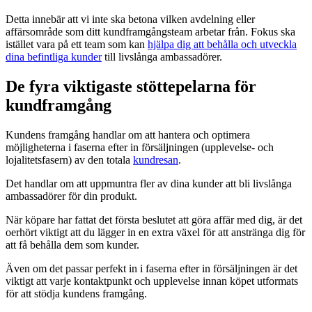
Detta innebär att vi inte ska betona vilken avdelning eller
affärsområde som ditt kundframgångsteam arbetar från. Fokus ska
istället vara på ett team som kan
hjälpa dig att behålla och utveckla
dina befintliga kunder
till livslånga ambassadörer.
De fyra viktigaste stöttepelarna för
kundframgång
Kundens framgång handlar om att hantera och optimera
möjligheterna i faserna efter in försäljningen (upplevelse- och
lojalitetsfasern) av den totala
kundresan
.
Det handlar om att uppmuntra fler av dina kunder att bli livslånga
ambassadörer för din produkt.
När köpare har fattat det första beslutet att göra affär med dig, är det
oerhört viktigt att du lägger in en extra växel för att anstränga dig för
att få behålla dem som kunder.
Även om det passar perfekt in i faserna efter in försäljningen är det
viktigt att varje kontaktpunkt och upplevelse innan köpet utformats
för att stödja kundens framgång.