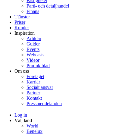
Fastigheter
Parti- och detaljhandel
Finans
Tjänster
Priser
Kunder
Inspiration
Artiklar
Guider
Events
Webcasts
Videor
Produktblad
Om oss
Företaget
Karriär
Socialt ansvar
Partner
Kontakt
Pressmeddelanden
Log in
Välj land
World
Benelux