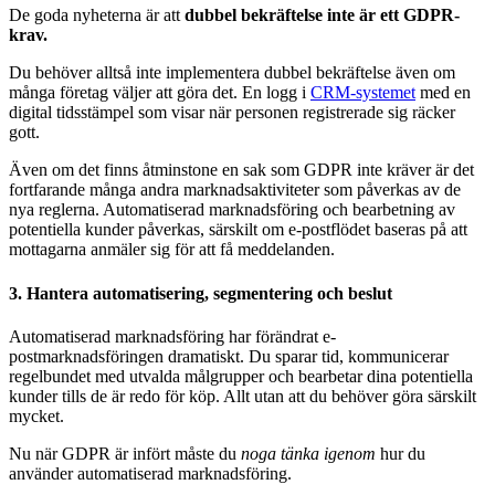
De goda nyheterna är att
dubbel bekräftelse inte är ett GDPR-
krav.
Du behöver alltså inte implementera dubbel bekräftelse även om
många företag väljer att göra det. En logg i
CRM-systemet
med en
digital tidsstämpel som visar när personen registrerade sig räcker
gott.
Även om det finns åtminstone en sak som GDPR inte kräver är det
fortfarande många andra marknadsaktiviteter som påverkas av de
nya reglerna. Automatiserad marknadsföring och bearbetning av
potentiella kunder påverkas, särskilt om e-postflödet baseras på att
mottagarna anmäler sig för att få meddelanden.
3. Hantera automatisering, segmentering och beslut
Automatiserad marknadsföring har förändrat e-
postmarknadsföringen dramatiskt. Du sparar tid, kommunicerar
regelbundet med utvalda målgrupper och bearbetar dina potentiella
kunder tills de är redo för köp. Allt utan att du behöver göra särskilt
mycket.
Nu när GDPR är infört måste du
noga tänka igenom
hur du
använder automatiserad marknadsföring.