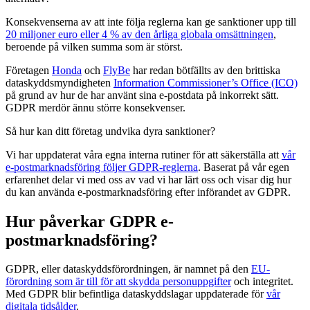
Konsekvenserna av att inte följa reglerna kan ge sanktioner upp till
20 miljoner euro eller 4 % av den årliga globala omsättningen
,
beroende på vilken summa som är störst.
Företagen
Honda
och
FlyBe
har redan bötfällts av den brittiska
dataskyddsmyndigheten
Information Commissioner’s Office (ICO)
på grund av hur de har använt sina e-postdata på inkorrekt sätt.
GDPR merdör ännu större konsekvenser.
Så hur kan ditt företag undvika dyra sanktioner?
Vi har uppdaterat våra egna interna rutiner för att säkerställa att
vår
e-postmarknadsföring följer GDPR-reglerna
. Baserat på vår egen
erfarenhet delar vi med oss av vad vi har lärt oss och visar dig hur
du kan använda e-postmarknadsföring efter införandet av GDPR.
Hur påverkar GDPR e-
postmarknadsföring?
GDPR, eller dataskyddsförordningen, är namnet på den
EU-
förordning som är till för att skydda personuppgifter
och integritet.
Med GDPR blir befintliga dataskyddslagar uppdaterade för
vår
digitala tidsålder
.