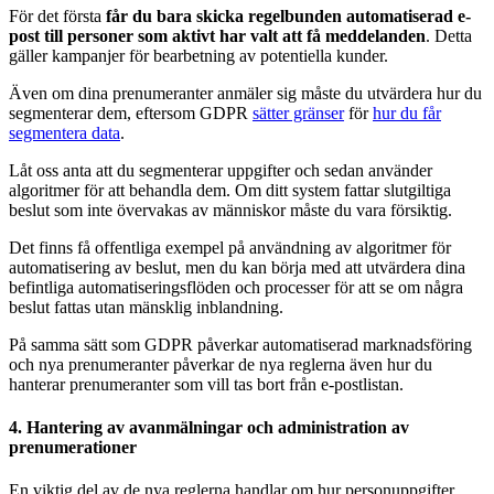
För det första
får du bara skicka regelbunden automatiserad e-
post till personer som aktivt har valt att få meddelanden
. Detta
gäller kampanjer för bearbetning av potentiella kunder.
Även om dina prenumeranter anmäler sig måste du utvärdera hur du
segmenterar dem, eftersom GDPR
sätter gränser
för
hur du får
segmentera data
.
Låt oss anta att du segmenterar uppgifter och sedan använder
algoritmer för att behandla dem. Om ditt system fattar slutgiltiga
beslut som inte övervakas av människor måste du vara försiktig.
Det finns få offentliga exempel på användning av algoritmer för
automatisering av beslut, men du kan börja med att utvärdera dina
befintliga automatiseringsflöden och processer för att se om några
beslut fattas utan mänsklig inblandning.
På samma sätt som GDPR påverkar automatiserad marknadsföring
och nya prenumeranter påverkar de nya reglerna även hur du
hanterar prenumeranter som vill tas bort från e-postlistan.
4. Hantering av avanmälningar och administration av
prenumerationer
En viktig del av de nya reglerna handlar om hur personuppgifter