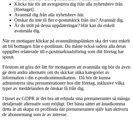
Klicka här för att avregistrera dig från alla nyhetsbrev från
[företaget].
Avanmäl dig från alla nyhetsbrev här.
Önskar du inte få fler e-postutskick från oss? Avanmäl dig.
Är du trött på dessa uppdateringar? Här kan du enkelt
avanmäla dig.
När en mottagare klickar på avanmälningslänken ska det vara enkelt
att bli borttagen från e-postlistan. Du måste också radera alla deras
uppgifter relaterade till e-postmarknadsföring som ditt företag har
sparat.
Förutom att göra det lätt för mottagaren att avanmäla sig bör du även
ge dem andra alternativ om du skickar olika kategorier av
information i din e-postkommunikation. Då bör de kunna
administrera sina prenumerationer hos ditt företag, inklusive vilka
typer av meddelanden de önskar få från dig.
I ljuset av GDPR är det bra att erbjuda sina prenumeranter så många
detaljerade alternativ som möjligt. Det bästa sättet att åstadkomma
detta är att skapa en profilsida där prenumeranten själv kan aktivera
de abonnemang som är av intresse.