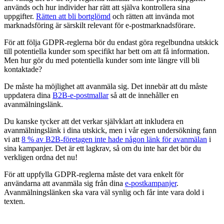
används och hur individer har rätt att själva kontrollera sina
uppgifter.
Rätten att bli bortglömd
och rätten att invända mot
marknadsföring är särskilt relevant för e-postmarknadsförare.
För att följa GDPR-reglerna bör du endast göra regelbundna utskick
till potentiella kunder som specifikt har bett om att få information.
Men hur gör du med potentiella kunder som inte längre vill bli
kontaktade?
De måste ha möjlighet att avanmäla sig. Det innebär att du måste
uppdatera dina
B2B-e-postmallar
så att de innehåller en
avanmälningslänk.
Du kanske tycker att det verkar självklart att inkludera en
avanmälningslänk i dina utskick, men i vår egen undersökning fann
vi att
8 % av B2B-företagen inte hade någon länk för avanmälan
i
sina kampanjer. Det är ett lagkrav, så om du inte har det bör du
verkligen ordna det nu!
För att uppfylla GDPR-reglerna måste det vara enkelt för
användarna att avanmäla sig från dina
e-postkampanjer
.
Avanmälningslänken ska vara väl synlig och får inte vara dold i
texten.