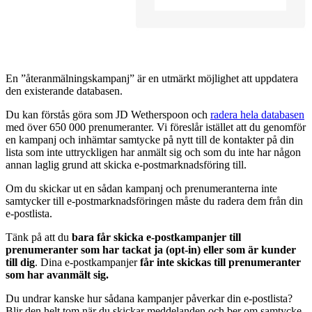
En ”återanmälningskampanj” är en utmärkt möjlighet att uppdatera
den existerande databasen.
Du kan förstås göra som JD Wetherspoon och
radera hela databasen
med över 650 000 prenumeranter. Vi föreslår istället att du genomför
en kampanj och inhämtar samtycke på nytt till de kontakter på din
lista som inte uttryckligen har anmält sig och som du inte har någon
annan laglig grund att skicka e-postmarknadsföring till.
Om du skickar ut en sådan kampanj och prenumeranterna inte
samtycker till e-postmarknadsföringen måste du radera dem från din
e-postlista.
Tänk på att du
bara får skicka e-postkampanjer till
prenumeranter som har tackat ja (opt-in) eller som är kunder
till dig
. Dina e-postkampanjer
får inte skickas till prenumeranter
som har avanmält sig.
Du undrar kanske hur sådana kampanjer påverkar din e-postlista?
Blir den helt tom när du skickar meddelanden och ber om samtycke