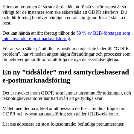
Eftersom volymen är så stor är det lätt att förstå varför e-post är så
viktigt för de instanser som ska säkerställa att GDPR efterlevs. Du
och ditt företag behöver nämligen en rättslig grund för att skicka e-
post.
Det kan hända att ditt företag tillhör de
59 % av B2B-företagen som
inte använder e-postmarknadsföring
.
För att vara säker på att dina e-postkampanjer inte leder till ”GDPR-
problem”, har vi nedan angett några förändringar och processer som
du behöver genomföra för att följa de nya dataskyddsreglerna.
En ny ”tidsålder” med samtyckesbaserad
e-postmarknadsföring
Det är mycket inom GDPR som lämnar utrymme för tolkningar, och
teknologileverantörer har haft svårt att ge tydliga svar.
Målet med denna artikel är att besvara de flesta av dina frågor om
GDPR och e-postmarknadsföring som gäller i B2B-relationer.
Låt oss adressera ett stort fokusområde: befintliga prenumeranter.