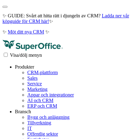
✨ GUIDE: Svårt att hitta rätt i djungeln av CRM?
Ladda ner vår
köpguide för CRM här!
✨
✨
Möt ditt nya CRM
✨
Visa/dölj menyn
Produkter
CRM-plattform
Sales
Service
Marketing
Appar och integrationer
AI och CRM
ERP och CRM
Bransch
Bygg och anläggning
Tillverkning
IT
Offentlig sektor