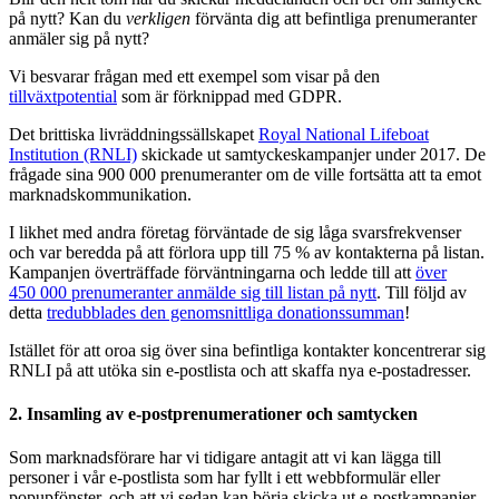
på nytt? Kan du
verkligen
förvänta dig att befintliga prenumeranter
anmäler sig på nytt?
Vi besvarar frågan med ett exempel som visar på den
tillväxtpotential
som är förknippad med GDPR.
Det brittiska livräddningssällskapet
Royal National Lifeboat
Institution (RNLI)
skickade ut samtyckeskampanjer under 2017. De
frågade sina 900 000 prenumeranter om de ville fortsätta att ta emot
marknadskommunikation.
I likhet med andra företag förväntade de sig låga svarsfrekvenser
och var beredda på att förlora upp till 75 % av kontakterna på listan.
Kampanjen överträffade förväntningarna och ledde till att
över
450 000 prenumeranter anmälde sig till listan på nytt
. Till följd av
detta
tredubblades den genomsnittliga donationssumman
!
Istället för att oroa sig över sina befintliga kontakter koncentrerar sig
RNLI på att utöka sin e-postlista och att skaffa nya e-postadresser.
2. Insamling av e-postprenumerationer och samtycken
Som marknadsförare har vi tidigare antagit att vi kan lägga till
personer i vår e-postlista som har fyllt i ett webbformulär eller
popupfönster, och att vi sedan kan börja skicka ut e-postkampanjer