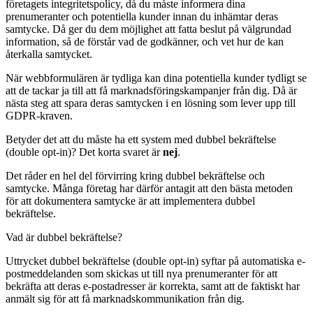
företagets integritetspolicy, då du måste informera dina
prenumeranter och potentiella kunder innan du inhämtar deras
samtycke. Då ger du dem möjlighet att fatta beslut på välgrundad
information, så de förstår vad de godkänner, och vet hur de kan
återkalla samtycket.
När webbformulären är tydliga kan dina potentiella kunder tydligt se
att de tackar ja till att få marknadsföringskampanjer från dig. Då är
nästa steg att spara deras samtycken i en lösning som lever upp till
GDPR-kraven.
Betyder det att du måste ha ett system med dubbel bekräftelse
(double opt-in)? Det korta svaret är
nej
.
Det råder en hel del förvirring kring dubbel bekräftelse och
samtycke. Många företag har därför antagit att den bästa metoden
för att dokumentera samtycke är att implementera dubbel
bekräftelse.
Vad är dubbel bekräftelse?
Uttrycket dubbel bekräftelse (double opt-in) syftar på automatiska e-
postmeddelanden som skickas ut till nya prenumeranter för att
bekräfta att deras e-postadresser är korrekta, samt att de faktiskt har
anmält sig för att få marknadskommunikation från dig.