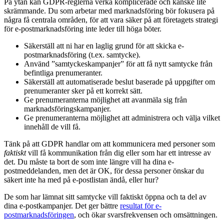
På ytan kan GDPR-reglerna verka komplicerade och kanske lite
skrämmande. Du som arbetar med marknadsföring bör fokusera på
några få centrala områden, för att vara säker på att företagets strategi
för e-postmarknadsföring inte leder till höga böter.
Säkerställ att ni har en laglig grund för att skicka e-
postmarknadsföring (t.ex. samtycke).
Använd ”samtyckeskampanjer” för att få nytt samtycke från
befintliga prenumeranter.
Säkerställ att automatiserade beslut baserade på uppgifter om
prenumeranter sker på ett korrekt sätt.
Ge prenumeranterna möjlighet att avanmäla sig från
marknadsföringskampanjer.
Ge prenumeranterna möjlighet att administrera och välja vilket
innehåll de vill få.
Tänk på att GDPR handlar om att kommunicera med personer som
faktiskt
vill få kommunikation från dig eller som har ett intresse av
det. Du måste ta bort de som inte längre vill ha dina e-
postmeddelanden, men det är OK, för dessa personer önskar du
säkert inte ha med på e-postlistan ändå, eller hur?
De som har lämnat sitt samtycke vill faktiskt öppna och ta del av
dina e-postkampanjer. Det ger bättre
resultat för e-
postmarknadsföringen
, och ökar svarsfrekvensen och omsättningen.