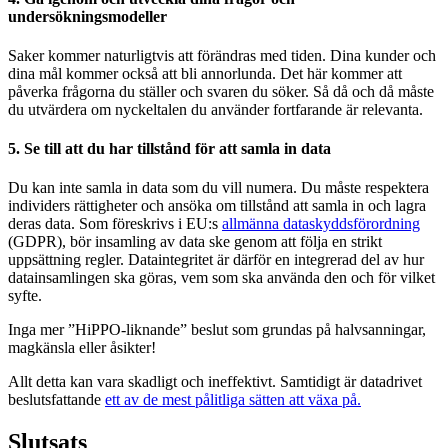
undersökningsmodeller
Saker kommer naturligtvis att förändras med tiden. Dina kunder och
dina mål kommer också att bli annorlunda. Det här kommer att
påverka frågorna du ställer och svaren du söker. Så då och då måste
du utvärdera om nyckeltalen du använder fortfarande är relevanta.
5. Se till att du har tillstånd för att samla in data
Du kan inte samla in data som du vill numera. Du måste respektera
individers rättigheter och ansöka om tillstånd att samla in och lagra
deras data. Som föreskrivs i EU:s
allmänna dataskyddsförordning
(GDPR), bör insamling av data ske genom att följa en strikt
uppsättning regler. Dataintegritet är därför en integrerad del av hur
datainsamlingen ska göras, vem som ska använda den och för vilket
syfte.
Inga mer ”HiPPO-liknande” beslut som grundas på halvsanningar,
magkänsla eller åsikter!
Allt detta kan vara skadligt och ineffektivt. Samtidigt är datadrivet
beslutsfattande
ett av de mest pålitliga sätten att växa på.
Slutsats