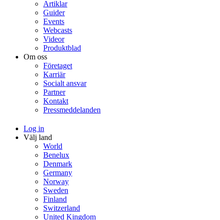
Artiklar
Guider
Events
Webcasts
Videor
Produktblad
Om oss
Företaget
Karriär
Socialt ansvar
Partner
Kontakt
Pressmeddelanden
Log in
Välj land
World
Benelux
Denmark
Germany
Norway
Sweden
Finland
Switzerland
United Kingdom