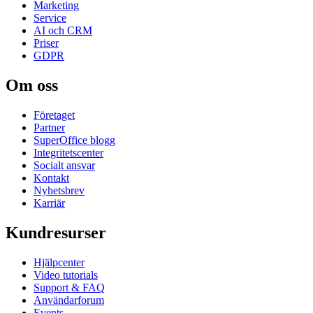
Marketing
Service
AI och CRM
Priser
GDPR
Om oss
Företaget
Partner
SuperOffice blogg
Integritetscenter
Socialt ansvar
Kontakt
Nyhetsbrev
Karriär
Kundresurser
Hjälpcenter
Video tutorials
Support & FAQ
Användarforum
Events