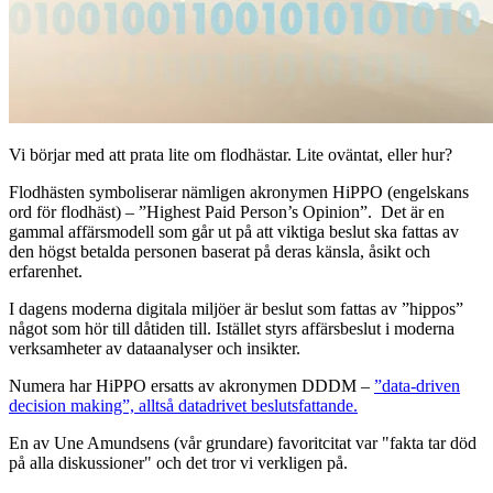
Vi börjar med att prata lite om flodhästar. Lite oväntat, eller hur?
Flodhästen symboliserar nämligen akronymen HiPPO (engelskans
ord för flodhäst) – ”Highest Paid Person’s Opinion”. Det är en
gammal affärsmodell som går ut på att viktiga beslut ska fattas av
den högst betalda personen baserat på deras känsla, åsikt och
erfarenhet.
I dagens moderna digitala miljöer är beslut som fattas av ”hippos”
något som hör till dåtiden till. Istället styrs affärsbeslut i moderna
verksamheter av dataanalyser och insikter.
Numera har HiPPO ersatts av akronymen DDDM –
”data-driven
decision making”, alltså datadrivet beslutsfattande.
En av Une Amundsens (vår grundare) favoritcitat var "fakta tar död
på alla diskussioner" och det tror vi verkligen på.