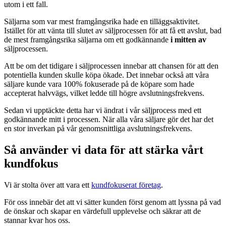
utom i ett fall.
Säljarna som var mest framgångsrika hade en tilläggsaktivitet.
Istället för att vänta till slutet av säljprocessen för att få ett avslut, bad
de mest framgångsrika säljarna om ett godkännande
i mitten av
säljprocessen.
Att be om det tidigare i säljprocessen innebar att chansen för att den
potentiella kunden skulle köpa ökade. Det innebar också att våra
säljare kunde vara 100% fokuserade på de köpare som hade
accepterat halvvägs, vilket ledde till högre avslutningsfrekvens.
Sedan vi upptäckte detta har vi ändrat i vår säljprocess med ett
godkännande mitt i processen. När alla våra säljare gör det har det
en stor inverkan på vår genomsnittliga avslutningsfrekvens.
Så använder vi data för att stärka vårt
kundfokus
Vi är stolta över att vara ett
kundfokuserat företag
.
För oss innebär det att vi sätter kunden först genom att lyssna på vad
de önskar och skapar en värdefull upplevelse och säkrar att de
stannar kvar hos oss.