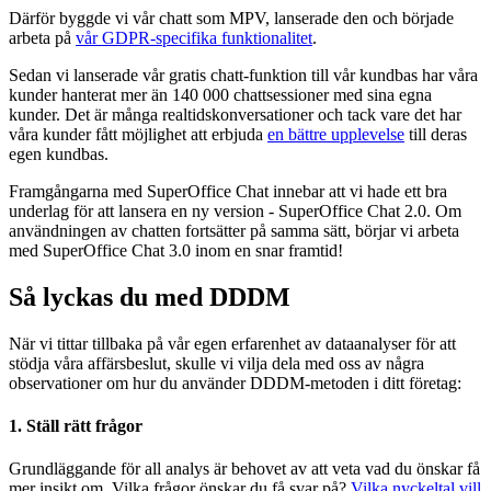
Därför byggde vi vår chatt som MPV, lanserade den och började
arbeta på
vår GDPR-specifika funktionalitet
.
Sedan vi lanserade vår gratis chatt-funktion till vår kundbas har våra
kunder hanterat mer än 140 000 chattsessioner med sina egna
kunder. Det är många realtidskonversationer och tack vare det har
våra kunder fått möjlighet att erbjuda
en bättre upplevelse
till deras
egen kundbas.
Framgångarna med SuperOffice Chat innebar att vi hade ett bra
underlag för att lansera en ny version - SuperOffice Chat 2.0. Om
användningen av chatten fortsätter på samma sätt, börjar vi arbeta
med SuperOffice Chat 3.0 inom en snar framtid!
Så lyckas du med DDDM
När vi tittar tillbaka på vår egen erfarenhet av dataanalyser för att
stödja våra affärsbeslut, skulle vi vilja dela med oss av några
observationer om hur du använder DDDM-metoden i ditt företag:
1. Ställ rätt frågor
Grundläggande för all analys är behovet av att veta vad du önskar få
mer insikt om. Vilka frågor önskar du få svar på?
Vilka nyckeltal vill