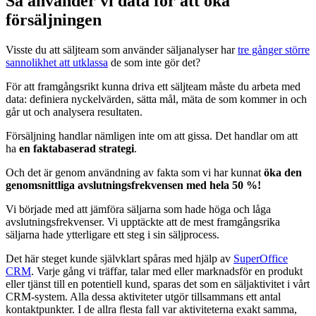
Så använder vi data för att öka
försäljningen
Visste du att säljteam som använder säljanalyser har
tre gånger större
sannolikhet att utklassa
de som inte gör det?
För att framgångsrikt kunna driva ett säljteam måste du arbeta med
data: definiera nyckelvärden, sätta mål, mäta de som kommer in och
går ut och analysera resultaten.
Försäljning handlar nämligen inte om att gissa. Det handlar om att
ha
en faktabaserad strategi
.
Och det är genom användning av fakta som vi har kunnat
öka den
genomsnittliga avslutningsfrekvensen med hela 50 %!
Vi började med att jämföra säljarna som hade höga och låga
avslutningsfrekvenser. Vi upptäckte att de mest framgångsrika
säljarna hade ytterligare ett steg i sin säljprocess.
Det här steget kunde självklart spåras med hjälp av
SuperOffice
CRM
. Varje gång vi träffar, talar med eller marknadsför en produkt
eller tjänst till en potentiell kund, sparas det som en säljaktivitet i vårt
CRM-system. Alla dessa aktiviteter utgör tillsammans ett antal
kontaktpunkter. I de allra flesta fall var aktiviteterna exakt samma,