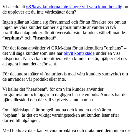
Visste du att
68 % av kunderna inte längre vill vara kund hos dig
om
de upplever att du inte värdesätter dem?
Ingen gillar att känna sig försummad och för att försäkra oss om att
ingen av våra kunder känner sig försummade använder vi två
kraftfulla datapunkter för att övervaka våra kunders välbefinnande –
”orphans”
och
”heartbeat”
.
För det första använder vi CRM-data för att identifiera ”orphans” –
det vill säga kunder som inte har
blivit kontaktade
under en viss
tidsperiod. När vi kan identifiera vilka kunder det är, hjälper det oss
att agera innan det är för sent.
För det andra mäter vi (naturligtvis med våra kunders samtycke) om
de använder vår produkt eller inte.
Vi kallar det ”heartbeat”, för om våra kunder använder
programvaran och loggar in dagligen har de en puls. Annars har de
hjärtstillestånd och där vill vi givetvis inte hamna.
Om "hjärtslagen" är oregelbundna och kunden också är en
"orphan", är det ett viktigt varningstecken att kunden letar efter
dörren till utgången.
Med hjälp av data kan vi vara proaktiva och prata med dem innan de