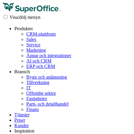
Visa/dölj menyn
Produkter
CRM-plattform
Sales
Service
Marketing
Appar och integrationer
AI och CRM
ERP och CRM
Bransch
Bygg och anläggning
Tillverkning
IT
Offentlig sektor
Fastigheter
Parti- och detaljhandel
Finans
Tjänster
Priser
Kunder
Inspiration