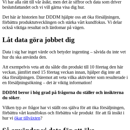
Vi har alla rätt till vår åsikt, men det är siffror och data som driver
beslutsfattandet och vi vill gärna visa dig hur.
Det här är historien hur DDDM hjälpte oss att öka försäljningen,
förbättra produktutvecklingen och stärka vårt kundfokus. Vi delar
också viktiga resultat och lärdomar på vägen.
Låt data göra jobbet dig
Data i sig har inget värde och betyder ingenting – såvida du inte vet
hur du ska använda den.
Att exempelvis veta att du sålde din produkt till 10 företag den här
veckan, jämfört med 15 företag veckan innan, hjälper dig inte att
öka försäljningen. Däremot att veta vilka aktiviteter som resulterade i
en försäljningsökning – det är viktig information!
DDDM beror i hög grad på frågorna du ställer och insikterna
du söker
.
Vilken typ av frågor har vi ställt oss själva för att öka försäljningen,
förbättra vårt kundfokus och förbättra vår produkt för att få insikt i
hur vi
ökar tillväxten
?