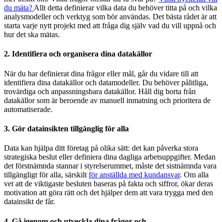
du mäta?
Allt detta definierar vilka data du behöver titta på och vilka
analysmodeller och verktyg som bör användas. Det bästa rådet är att
starta varje nytt projekt med att fråga dig själv vad du vill uppnå och
hur det ska mätas.
2. Identifiera och organisera dina datakällor
När du har definierat dina frågor eller mål, går du vidare till att
identifiera dina datakällor och datamodeller. Du behöver pålitliga,
trovärdiga och anpassningsbara datakällor. Håll dig borta från
datakällor som är beroende av manuell inmatning och prioritera de
automatiserade.
3. Gör datainsikten tillgänglig för alla
Data kan hjälpa ditt företag på olika sätt: det kan påverka stora
strategiska beslut eller definiera dina dagliga arbetsuppgifter. Medan
det förstnämnda stannar i styrelserummet, måste det sistnämnda vara
tillgängligt för alla, särskilt
för anställda med kundansvar
. Om alla
vet att de viktigaste besluten baseras på fakta och siffror, ökar deras
motivation att göra rätt och det hjälper dem att vara trygga med den
datainsikt de får.
4. Gå igenom och utveckla dina frågor och