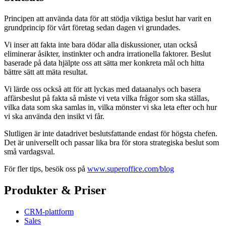
Principen att använda data för att stödja viktiga beslut har varit en
grundprincip för vårt företag sedan dagen vi grundades.
Vi inser att fakta inte bara dödar alla diskussioner, utan också
eliminerar åsikter, instinkter och andra irrationella faktorer. Beslut
baserade på data hjälpte oss att sätta mer konkreta mål och hitta
bättre sätt att mäta resultat.
Vi lärde oss också att för att lyckas med dataanalys och basera
affärsbeslut på fakta så måste vi veta vilka frågor som ska ställas,
vilka data som ska samlas in, vilka mönster vi ska leta efter och hur
vi ska använda den insikt vi får.
Slutligen är inte datadrivet beslutsfattande endast för högsta chefen.
Det är universellt och passar lika bra för stora strategiska beslut som
små vardagsval.
För fler tips, besök oss på
www.superoffice.com/blog
Produkter & Priser
CRM-plattform
Sales