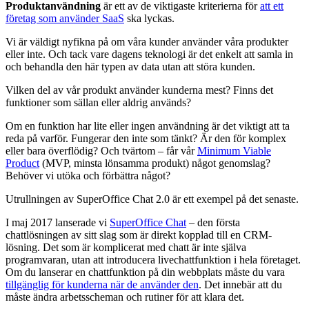
Produktanvändning
är ett av de viktigaste kriterierna för
att ett
företag som använder SaaS
ska lyckas.
Vi är väldigt nyfikna på om våra kunder använder våra produkter
eller inte. Och tack vare dagens teknologi är det enkelt att samla in
och behandla den här typen av data utan att störa kunden.
Vilken del av vår produkt använder kunderna mest? Finns det
funktioner som sällan eller aldrig används?
Om en funktion har lite eller ingen användning är det viktigt att ta
reda på varför. Fungerar den inte som tänkt? Är den för komplex
eller bara överflödig? Och tvärtom – får vår
Minimum Viable
Product
(MVP, minsta lönsamma produkt) något genomslag?
Behöver vi utöka och förbättra något?
Utrullningen av SuperOffice Chat 2.0 är ett exempel på det senaste.
I maj 2017 lanserade vi
SuperOffice Chat
– den första
chattlösningen av sitt slag som är direkt kopplad till en CRM-
lösning. Det som är komplicerat med chatt är inte själva
programvaran, utan att introducera livechattfunktion i hela företaget.
Om du lanserar en chattfunktion på din webbplats måste du vara
tillgänglig för kunderna när de använder den
. Det innebär att du
måste ändra arbetsscheman och rutiner för att klara det.