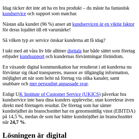
Idag räcker det inte att ha en bra produkt – du måste ha fantastisk
kundservice
och support som matchar.
Nästan alla kunder (96 %) anser att
kundservicen är en viktig faktor
för deras lojalitet till ett varumärke!
Så vilken typ av service önskar kunderna att få idag?
I takt med att våra liv blir alltmer
digitala
har både sättet som företag
erbjuder
kundsupport
och kundernas förväntningar förändrats.
En växande digital kommunikation har resulterat i att kunderna nu
förväntar sig ökad transparens, massor av tillgänglig information,
möjlighet att när som helst nå företag via olika kanaler, samt
snabbare och
mer personligt anpassade svar
.
Enligt U
K Institute of Customer Service (UKICS
) påverkar bra
kundservice inte bara dina kunders upplevelse, utan korrelerar även
direkt med företagets resultat. De företag som har sämre
kundnöjdhet än branschsnittet har en genomsnittlig vinst (EBITDA)
på 14,5 %, medan de som har bättre kundnöjdhet än branschsnittet
når
24,7 %
.
Lösningen är digital