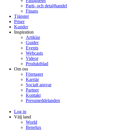
Fastigheter
Parti- och detaljhandel
Finans
Tjänster
Priser
Kunder
Inspiration
Artiklar
Guider
Events
Webcasts
Videor
Produktblad
Om oss
Företaget
Karriär
Socialt ansvar
Partner
Kontakt
Pressmeddelanden
Log in
Välj land
World
Benelux