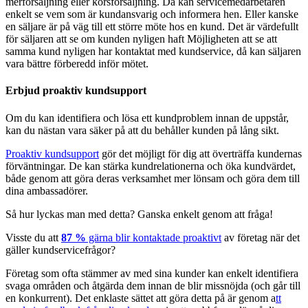
merförsäljning eller korsförsäljning. Då kan servicemedarbetaren
enkelt se vem som är kundansvarig och informera hen. Eller kanske
en säljare är på väg till ett större möte hos en kund. Det är värdefullt
för säljaren att se om kunden nyligen haft Möjligheten att se att
samma kund nyligen har kontaktat med kundservice, då kan säljaren
vara bättre förberedd inför mötet.
Erbjud proaktiv kundsupport
Om du kan identifiera och lösa ett kundproblem innan de uppstår,
kan du nästan vara säker på att du behåller kunden på lång sikt.
Proaktiv kundsupport
gör det möjligt för dig att överträffa kundernas
förväntningar. De kan stärka kundrelationerna och öka kundvärdet,
både genom att göra deras verksamhet mer lönsam och göra dem till
dina ambassadörer.
Så hur lyckas man med detta? Ganska enkelt genom att fråga!
Visste du att
87 %
gärna blir kontaktade proaktivt
av företag när det
gäller kundservicefrågor?
Företag som ofta stämmer av med sina kunder kan enkelt identifiera
svaga områden och åtgärda dem innan de blir missnöjda (och går till
en konkurrent). Det enklaste sättet att göra detta på är genom a
tt