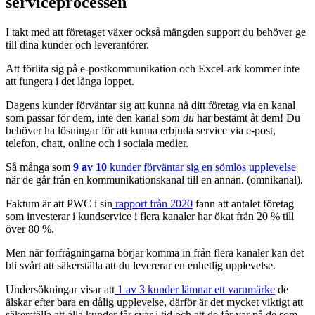
serviceprocessen
I takt med att företaget växer också mängden support du behöver ge
till dina kunder och leverantörer.
Att förlita sig på e-postkommunikation och Excel-ark kommer inte
att fungera i det långa loppet.
Dagens kunder förväntar sig att kunna nå ditt företag via en kanal
som passar för dem, inte den kanal so
m du
har bestämt åt dem! Du
behöver ha lösningar för att kunna erbjuda service via e-post,
telefon, chatt, online och i sociala medier.
Så många som
9 av 10
kunder förväntar sig en sömlös upplevelse
när de går från en kommunikationskanal till en annan. (omnikanal).
Faktum är att PWC i sin
rapport från 2020
fann att antalet företag
som investerar i kundservice i flera kanaler har ökat från 20 % till
över 80 %.
Men när förfrågningarna börjar komma in från flera kanaler kan det
bli svårt att säkerställa att du levererar en enhetlig upplevelse.
Undersökningar visar att
1 av 3 kunder lämnar ett varumärke
de
älskar efter bara en dålig upplevelse, därför är det mycket viktigt att
säkerställa att alla kunder får svar i tid och att de får var på de som