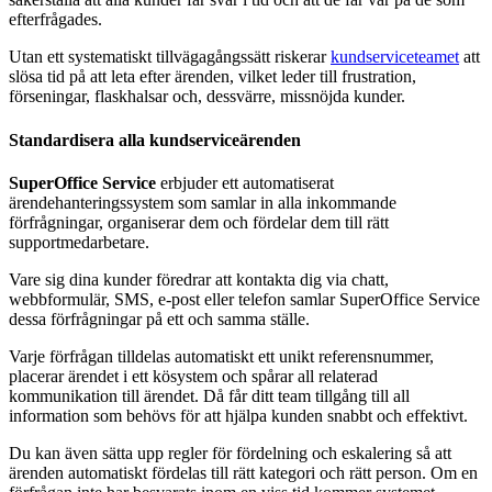
efterfrågades.
Utan ett systematiskt tillvägagångssätt riskerar
kundserviceteamet
att
slösa tid på att leta efter ärenden, vilket leder till frustration,
förseningar, flaskhalsar och, dessvärre, missnöjda kunder.
Standardisera alla kundserviceärenden
SuperOffice Service
erbjuder ett automatiserat
ärendehanteringssystem som samlar in alla inkommande
förfrågningar, organiserar dem och fördelar dem till rätt
supportmedarbetare.
Vare sig dina kunder föredrar att kontakta dig via chatt,
webbformulär, SMS, e-post eller telefon samlar SuperOffice Service
dessa förfrågningar på ett och samma ställe.
Varje förfrågan tilldelas automatiskt ett unikt referensnummer,
placerar ärendet i ett kösystem och spårar all relaterad
kommunikation till ärendet. Då får ditt team tillgång till all
information som behövs för att hjälpa kunden snabbt och effektivt.
Du kan även sätta upp regler för fördelning och eskalering så att
ärenden automatiskt fördelas till rätt kategori och rätt person. Om en