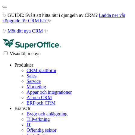
✨ GUIDE: Svårt att hitta rätt i djungeln av CRM?
Ladda ner vår
köpguide för CRM här!
✨
✨
Möt ditt nya CRM
✨
Visa/dölj menyn
Produkter
CRM-plattform
Sales
Service
Marketing
Appar och integrationer
AI och CRM
ERP och CRM
Bransch
Bygg och anläggning
Tillverkning
IT
Offentlig sektor