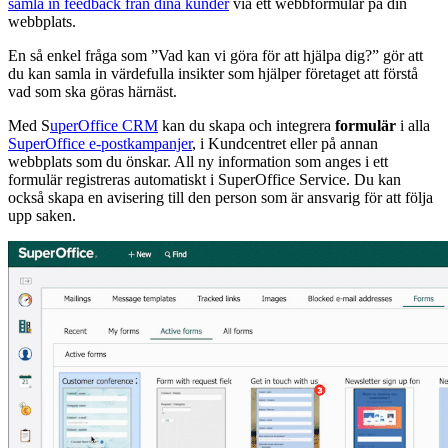
samla in feedback från dina kunder
via ett webbformulär på din
webbplats.
En så enkel fråga som ”Vad kan vi göra för att hjälpa dig?” gör att
du kan samla in värdefulla insikter som hjälper företaget att förstå
vad som ska göras härnäst.
Med S
uperOffice CRM
kan du skapa och integrera
formulär
i alla
SuperOffice e-postkampanjer
, i Kundcentret eller på annan
webbplats som du önskar. All ny information som anges i ett
formulär registreras automatiskt i SuperOffice Service. Du kan
också skapa en avisering till den person som är ansvarig för att följa
upp saken.