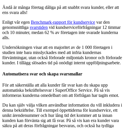
Ändå är många företag dåliga på att snabbt svara kunder, eller att
ens svara alls!
Enligt vår egen
Benchmark-rapport för kundservice
var den
genomsnittliga
svarstiden
vid kundserviceförfrågningar 12 timmar
och 10 minuter, medan 62 % av företagen inte svarade kunderna
alls.
Undersökningen visar att en majoritet av de 1 000 företagen i
studien inte bara misslyckades med att infria kundernas
förväntningar, utan också förlorade miljontals kronor och förlorade
kunder. I tillägg slösades tid på onödigt internt uppföljningsarbete.
Automatisera svar och skapa svarsmallar
För att säkerställa att alla kunder får svar kan du skapa upp
automatiska bekräftelsesvar i SuperOffice Service. På så vis
informeras kunderna omedelbart om att förfrågan har tagits emot.
Du kan själv välja vilken användbar information du vill inkludera i
denna bekräftelse. Till exempel öppettiderna för kundservice, ett
unikt ärendenummer och hur lång tid det kommer att ta innan
kunden kan förvänta sig att få svar. På så vis kan era kunder vara
säkra på att deras förfrågningar besvaras, och också ha tydliga