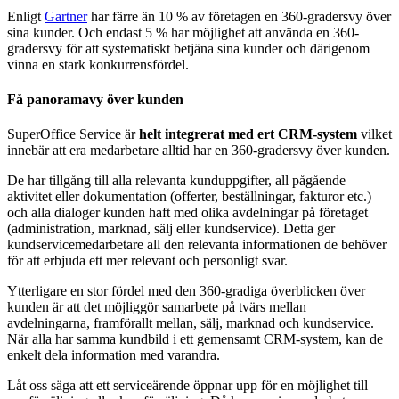
Enligt
Gartner
har färre än 10 % av företagen en 360-gradersvy över
sina kunder. Och endast 5 % har möjlighet att använda en 360-
gradersvy för att systematiskt betjäna sina kunder och därigenom
vinna en stark konkurrensfördel.
Få panoramavy över kunden
SuperOffice Service är
helt integrerat med ert CRM-system
vilket
innebär att era medarbetare alltid har en 360-gradersvy över kunden.
De har tillgång till alla relevanta kunduppgifter, all pågående
aktivitet eller dokumentation (offerter, beställningar, fakturor etc.)
och alla dialoger kunden haft med olika avdelningar på företaget
(administration, marknad, sälj eller kundservice). Detta ger
kundservicemedarbetare all den relevanta informationen de behöver
för att erbjuda ett mer relevant och personligt svar.
Ytterligare en stor fördel med den 360-gradiga överblicken över
kunden är att det möjliggör samarbete på tvärs mellan
avdelningarna, framförallt mellan, sälj, marknad och kundservice.
När alla har samma kundbild i ett gemensamt CRM-system, kan de
enkelt dela information med varandra.
Låt oss säga att ett serviceärende öppnar upp för en möjlighet till