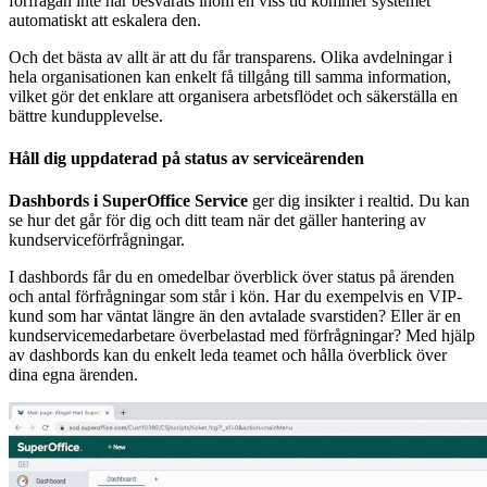
förfrågan inte har besvarats inom en viss tid kommer systemet
automatiskt att eskalera den.
Och det bästa av allt är att du får transparens. Olika avdelningar i
hela organisationen kan enkelt få tillgång till samma information,
vilket gör det enklare att organisera arbetsflödet och säkerställa en
bättre kundupplevelse.
Håll dig uppdaterad på status av serviceärenden
Dashbords i SuperOffice Service
ger dig insikter i realtid. Du kan
se hur det går för dig och ditt team när det gäller hantering av
kundserviceförfrågningar.
I dashbords får du en omedelbar överblick över status på ärenden
och antal förfrågningar som står i kön. Har du exempelvis en VIP-
kund som har väntat längre än den avtalade svarstiden? Eller är en
kundservicemedarbetare överbelastad med förfrågningar? Med hjälp
av dashbords kan du enkelt leda teamet och hålla överblick över
dina egna ärenden.