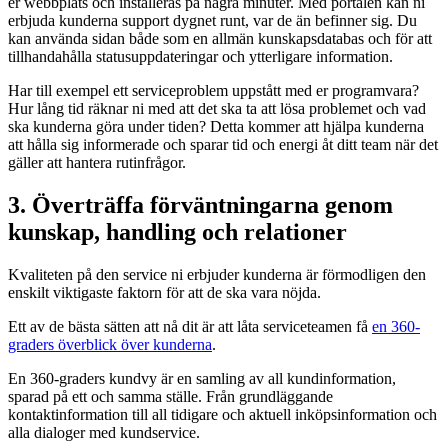
er webbplats och installeras på några minuter. Med portalen kan ni
erbjuda kunderna support dygnet runt, var de än befinner sig. Du
kan använda sidan både som en allmän kunskapsdatabas och för att
tillhandahålla statusuppdateringar och ytterligare information.
Har till exempel ett serviceproblem uppstått med er programvara?
Hur lång tid räknar ni med att det ska ta att lösa problemet och vad
ska kunderna göra under tiden? Detta kommer att hjälpa kunderna
att hålla sig informerade och sparar tid och energi åt ditt team när det
gäller att hantera rutinfrågor.
3. Överträffa förväntningarna genom
kunskap, handling och relationer
Kvaliteten på den service ni erbjuder kunderna är förmodligen den
enskilt viktigaste faktorn för att de ska vara nöjda.
Ett av de bästa sätten att nå dit är att låta serviceteamen få
en 360-
graders överblick över kunderna
.
En 360-graders kundvy är en samling av all kundinformation,
sparad på ett och samma ställe. Från grundläggande
kontaktinformation till all tidigare och aktuell inköpsinformation och
alla dialoger med kundservice.