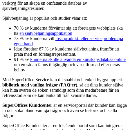
verktyg för att skapa en omfattande databas av
självbetjäningsresurser.
Självbetjäning är populärt och studier visar att:
70 % av kunderna förväntar sig att företagets webbplats ska
ha
en självbetjäningsapplikation
73 % av kunderna vill
lösa produkt- eller serviceproblem på
egen hand
Idag föredrar 67 % av kunderna självbetjäning framför att
prata med en företagsrepresentant.
91 % av
kunderna skulle använda en kunskapsdatabas online
om en sådan fanns tillgänglig och var utformad efter deras
behov
Med SuperOffice Service kan du snabbt och enkelt bygga upp ett
bibliotek med vanliga frågor (FAQ:er)
, så att dina kunder själva
kan hitta svaren de söker, samtidigt som dina medarbetare får en
refrensstöd som de kan länka till från svarsmallarna.
SuperOffices Kundcenter
är en serviceportal där kunder kan logga
in och söka bland vanliga frågor och även se historik och ställa
frågor.
SuperOffice Kundcenter är en fristående portal som kan integreras i